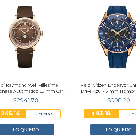
loj Raymond Weil Millesime
Reloj Citizen Endeavor C
hase Automático 39 mm Café
Drive Azul 43 mm Hombr
Hombre 2945-PC5-70001
00L
$2941.70
$998.20
245.14
83.18
$
$
12 cuotas
12 c
LO QUIERO
LO QUIERO