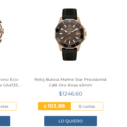
hrono Eco-
Reloj Bulova Marine Star Precisionist
e CA4733-
Café Oro Rosa 43mm
$1246.60
103.88
$
uotas
12 cuotas
LO QUIERO