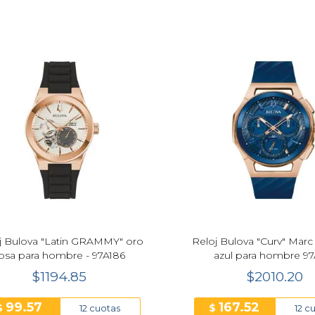
j Bulova "Latin GRAMMY" oro
Reloj Bulova "Curv" Mar
osa para hombre - 97A186
azul para hombre 97
$1194.85
$2010.20
99.57
167.52
$
$
12 cuotas
12 c