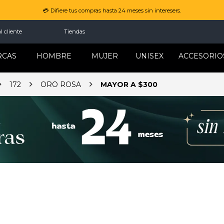
💳 Difiere tus compras hasta 24 meses sin interesers.
l cliente
Tiendas
RCAS
HOMBRE
MUJER
UNISEX
ACCESORIO
172
ORO ROSA
MAYOR A $300