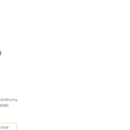
c Anthony
A185
uotas