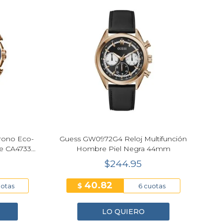
hrono Eco-
Guess GW0972G4 Reloj Multifunción
e CA4733-
Hombre Piel Negra 44mm
$244.95
40.82
$
uotas
6 cuotas
LO QUIERO