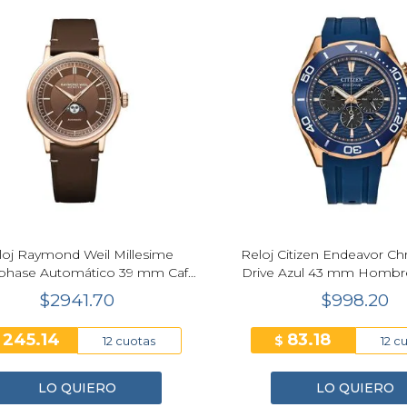
loj Raymond Weil Millesime
Reloj Citizen Endeavor C
hase Automático 39 mm Café
Drive Azul 43 mm Hombr
Hombre 2945-PC5-70001
00L
$2941.70
$998.20
245.14
83.18
$
$
12 cuotas
12 c
LO QUIERO
LO QUIERO