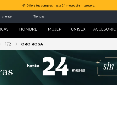
💳 Difiere tus compras hasta 24 meses sin interesers.
l cliente
Tiendas
RCAS
HOMBRE
MUJER
UNISEX
ACCESORIO
172
ORO ROSA