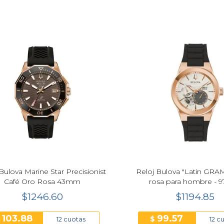
Bulova Marine Star Precisionist
Reloj Bulova "Latin GR
Café Oro Rosa 43mm
rosa para hombre - 9
$1246.60
$1194.85
103.88
99.57
$
$
12 cuotas
12 c