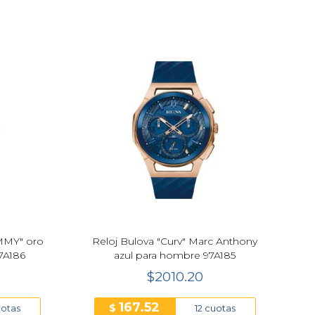
AMMY" oro
Reloj Bulova "Curv" Marc Anthony
7A186
azul para hombre 97A185
$2010.20
167.52
$
uotas
12 cuotas