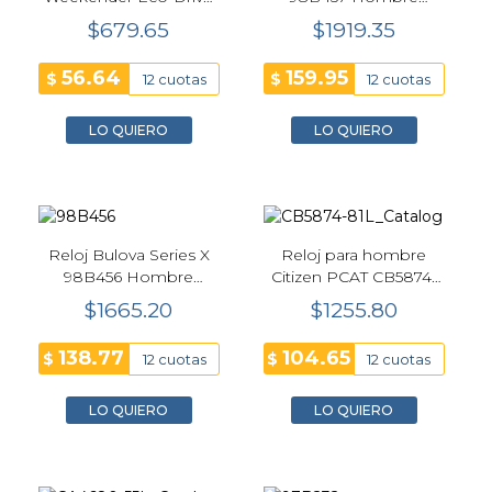
CA0781-50L Hombre
Precisionist 42 mm
$679.65
$1919.35
44 mm Azul
56.64
159.95
$
$
12 cuotas
12 cuotas
LO QUIERO
LO QUIERO
Reloj Bulova Series X
Reloj para hombre
98B456 Hombre
Citizen PCAT CB5874-
Precisionist 42 mm
81L Unite with Blue 43
$1665.20
$1255.80
mm, Cronógrafo
Atómico Eco-Drive
138.77
104.65
$
$
12 cuotas
12 cuotas
LO QUIERO
LO QUIERO