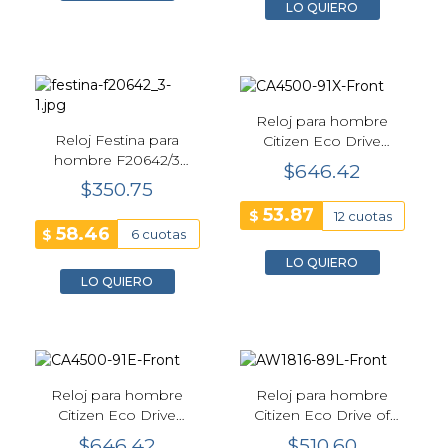
LO QUIERO
Reloj para hombre
Reloj Festina para
Citizen Eco Drive
hombre F20642/3
chrono aviation verde
$646.42
Chrono Bike 47 mm
CA4500-91X
$350.75
Negro
53.87
$
12 cuotas
58.46
$
6 cuotas
LO QUIERO
LO QUIERO
Reloj para hombre
Reloj para hombre
Citizen Eco Drive
Citizen Eco Drive of
chrono aviation negro
marine verde - AW1816-
$646.42
$510.60