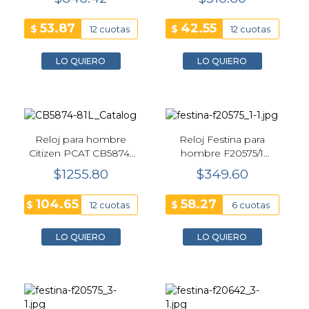
CA4500-91E
89L
53.87
42.55
$
$
12 cuotas
12 cuotas
LO QUIERO
LO QUIERO
Reloj para hombre
Reloj Festina para
Citizen PCAT CB5874-
hombre F20575/1
81L Unite with Blue 43
Ceramic 44mm Blanco
$1255.80
$349.60
mm, Cronógrafo
Atómico Eco-Drive
104.65
58.27
$
$
12 cuotas
6 cuotas
LO QUIERO
LO QUIERO