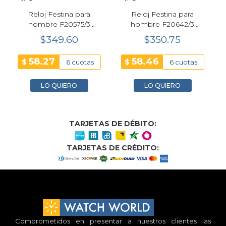
Reloj Festina para
Reloj Festina para
hombre F20575/3
hombre F20642/3
Ceramic 44mm Negro
Chrono Bike 47 mm
$349.60
$350.75
Negro
58.27
58.46
$
$
6 cuotas
6 cuotas
LO QUIERO
LO QUIERO
TARJETAS DE DÉBITO:
TARJETAS DE CRÉDITO:
Comprometidos en presentar a nuestros clientes las