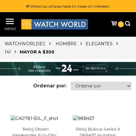
💳 Difiere tus compras hasta 24 meses sin interesers.
0
MENÚ
WATCHWORLDEC
HOMBRE
ELEGANTES
141
MAYOR A $300
Ordenar por:
Reloj Citizen
Reloj Bulova Series X
Weekender Eco-Drive
98B457 Hombre