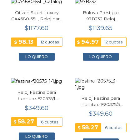
Citizen Sport Luxury
Bulova Prestigio
CA4680-55L, Reloj para
97B232 Reloj
hombre Cronógrafo
Cronógrafo Dorado
$1177.60
$1139.65
Azul Claro Eco-Drive
para Hombre
98.13
94.97
$
$
12 cuotas
12 cuotas
LO QUIERO
LO QUIERO
Reloj Festina para
Reloj Festina para
hombre F20575/1
hombre F20575/3
Ceramic 44mm Blanco
$349.60
Ceramic 44mm Negro
$349.60
58.27
$
6 cuotas
58.27
$
6 cuotas
LO QUIERO