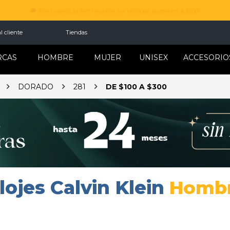
💳 Difiere tus compras hasta 24 meses sin interesers.
l cliente
Tiendas
RCAS
HOMBRE
MUJER
UNISEX
ACCESORIO
DORADO
281
DE $100 A $300
lojes Calvin Klein
Homb