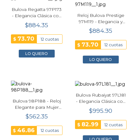
Bulova Regatta 97P173
Reloj Bulova Prestige
- Elegancia Clásica con
97M119 - Elegancia y
Diamantes
$884.35
Precisión en un Diseño
$884.35
Atemporal
73.70
$
12 cuotas
73.70
$
12 cuotas
LO QUIERO
LO QUIERO
Bulova Rubaiyat 97L181
Bulova 98P188 - Reloj
- Elegancia Clásica con
Elegante para Mujer
Detalles en Nácar y
$995.90
con Diamantes y Esfera
Oro
$562.35
Nácar
82.99
$
12 cuotas
46.86
$
12 cuotas
LO QUIERO