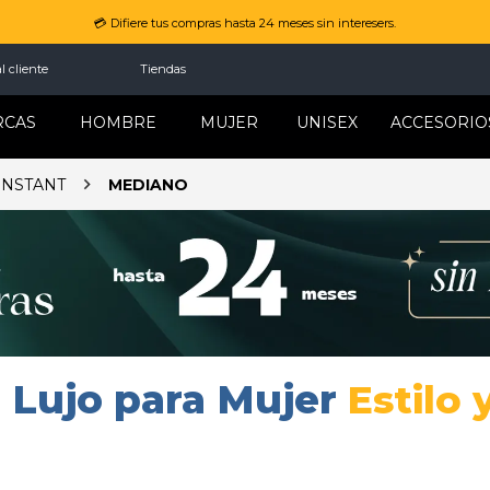
💳 Difiere tus compras hasta 24 meses sin interesers.
l cliente
Tiendas
RCAS
HOMBRE
MUJER
UNISEX
ACCESORIO
ONSTANT
MEDIANO
 Lujo para Mujer
Estilo 