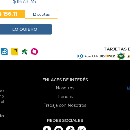
$1873.35
156.11
$
12 cuotas
LO QUIERO
TARJETAS D
ENLACES DE INTERÉS
Nosotros
as
mo
Tiendas
el
Trabaja con Nosotros
io
REDES SOCIALES