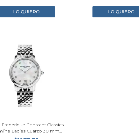
LO QUIERO
LO QUIERO
j Frederique Constant Classics
imline Ladies Cuarzo 30 mm
eado Mujer FC-220MPWD1S26B