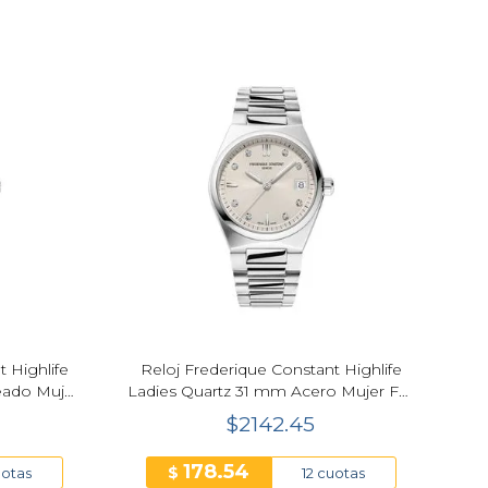
 Highlife
Reloj Frederique Constant Highlife
eado Mujer
Ladies Quartz 31 mm Acero Mujer FC-
6B
240BGD2NH6B
$2142.45
178.54
$
uotas
12 cuotas