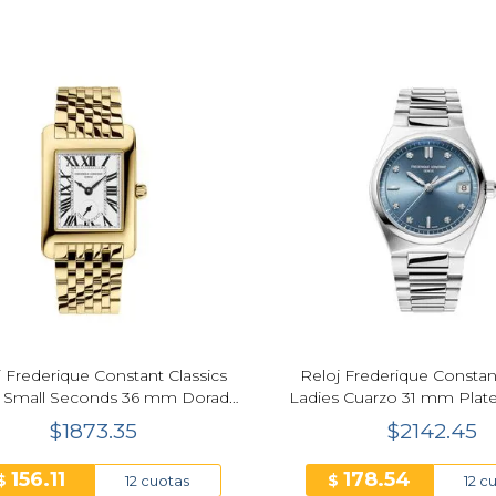
j Frederique Constant Classics
Reloj Frederique Constant
e Small Seconds 36 mm Dorado
Ladies Cuarzo 31 mm Plat
Mujer FC-235S2C5B
FC-240LND2NH2
$1873.35
$2142.45
156.11
178.54
$
$
12 cuotas
12 c