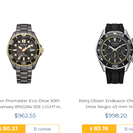
zen Promaster Eco-Drive 50th
Reloj Citizen Endeavor C
versary BN0264-53E LIGHT in
Drive Negro 43 mm 
BLACK Edición Limitada
CA4730-08E
$962.55
$998.20
80.21
83.18
$
$
12 cuotas
12 c