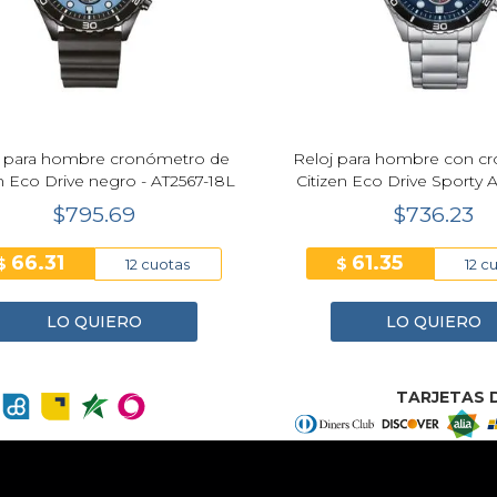
j para hombre cronómetro de
Reloj para hombre con c
en Eco Drive negro - AT2567-18L
Citizen Eco Drive Sporty A
AT2560-84L
$795.69
$736.23
66.31
61.35
$
$
12 cuotas
12 c
LO QUIERO
LO QUIERO
TARJETAS D