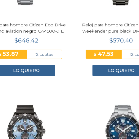
 para hombre Citizen Eco Drive
Reloj para hombre Citizen
no aviation negro CA4500-91E
weekender pure black B
$646.42
$570.40
53.87
47.53
$
$
12 cuotas
12 c
LO QUIERO
LO QUIERO