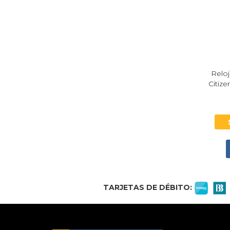
Relo
Citiz
TARJETAS DE DÉBITO: