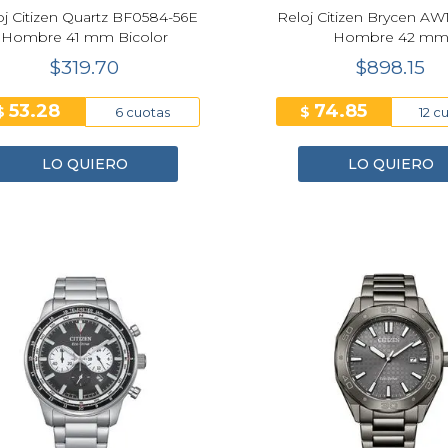
oj Citizen Quartz BF0584-56E
Reloj Citizen Brycen AW
Hombre 41 mm Bicolor
Hombre 42 m
$319.70
$898.15
53.28
74.85
$
$
6 cuotas
12 c
LO QUIERO
LO QUIERO