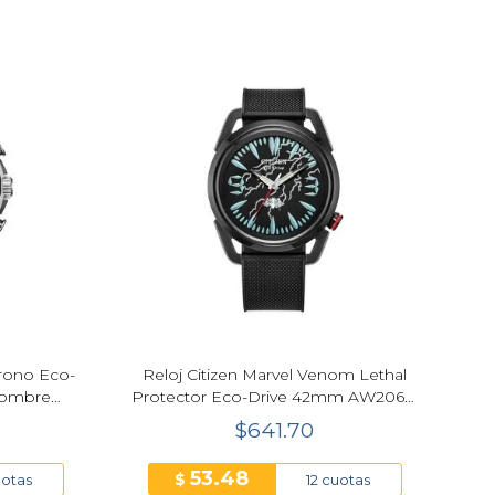
hrono Eco-
Reloj Citizen Marvel Venom Lethal
Hombre
Protector Eco-Drive 42mm AW2065-
41W
$641.70
53.48
$
uotas
12 cuotas