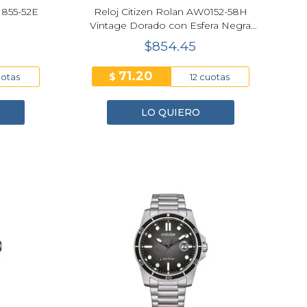
1855-52E
Reloj Citizen Rolan AW0152-58H
m
Vintage Dorado con Esfera Negra
Degradada y Tecnología Eco-Drive
$854.45
71.20
$
uotas
12 cuotas
LO QUIERO