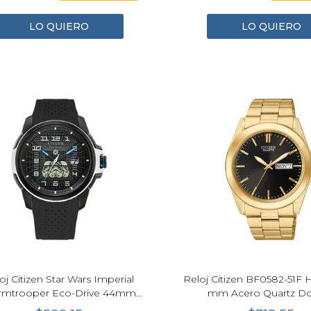
LO QUIERO
LO QUIERO
oj Citizen Star Wars Imperial
Reloj Citizen BF0582-51F
rmtrooper Eco-Drive 44mm
mm Acero Quartz D
AW1659-00W