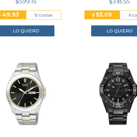
$599.15
$318.55
49.93
53.09
$
$
12 cuotas
6 c
LO QUIERO
LO QUIERO