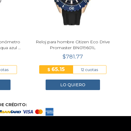
ronómetro
Reloj para hombre Citizen Eco Drive
qua azul -
Promaster BN019601L
$781.77
65.15
$
uotas
12 cuotas
LO QUIERO
E CRÉDITO: