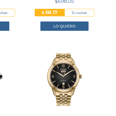
$698.05
58.17
$
uotas
12 cuotas
LO QUIERO