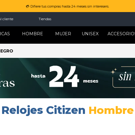
💳 Difiere tus compras hasta 24 meses sin interesers.
l cliente
Tiendas
RCAS
HOMBRE
MUJER
UNISEX
ACCESORIO
NEGRO
Relojes Citizen
Hombre