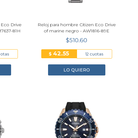
 Eco Drive
Reloj para hombre Citizen Eco Drive
M7637-81H
of marine negro - AW1816-89E
$510.60
42.55
$
uotas
12 cuotas
LO QUIERO