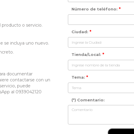
*
Número de teléfono:
 producto o servicio.
*
Ciudad:
ue se incluya uno nuevo.
ncreto.
*
Tienda/Local:
para documentar
*
Tema:
quiere contactarse con un
servicio, puede
tsApp al 0939042120
(*) Comentario: