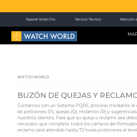
Soporte Smart Pro
Servicio Técnico
Atención a
MA
WATCH WORLD
BUZÓN DE QUEJAS Y RECLAM
Contamos con un Sistema PQRS, proceso mediante el 
las peticiones (P), quejas (Q), reclamos (R) y sugerencias
nuestros clientes. Para que su queja o reclamo sea deb
necesario que complete todos los campos del formulario
reclamo será atendido hasta 72 horas posteriores al enví