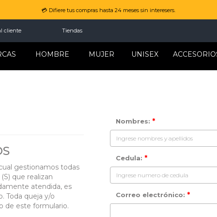
💳 Difiere tus compras hasta 24 meses sin interesers.
l cliente
Tiendas
RCAS
HOMBRE
MUJER
UNISEX
ACCESORIO
*
Nombres:
OS
*
Cedula:
cual gestionamos todas
 (S) que realizan
idamente atendida, es
*
Correo electrónico:
. Toda queja y/o
o de este formulario.