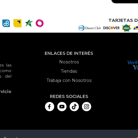
TARJETAS D
ENLACES DE INTERÉS
Nosotros
s las
 como
Tiendas
s del
Trabaja con Nosotros
vicio
REDES SOCIALES