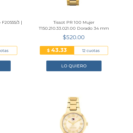
o F20555/3 |
Tissot PR 100 Mujer
T150.210.33.021.00 Dorado 34 mm
$520.00
43.33
$
uotas
12 cuotas
LO QUIERO