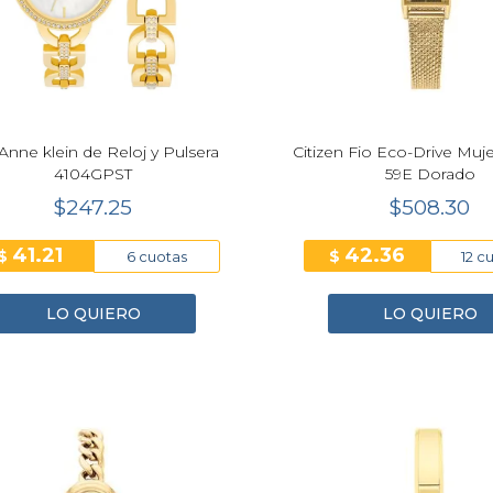
Anne klein de Reloj y Pulsera
Citizen Fio Eco-Drive Muj
4104GPST
59E Dorado
$247.25
$508.30
41.21
42.36
$
$
6 cuotas
12 c
LO QUIERO
LO QUIERO