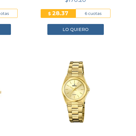
28.37
$
uotas
6 cuotas
LO QUIERO