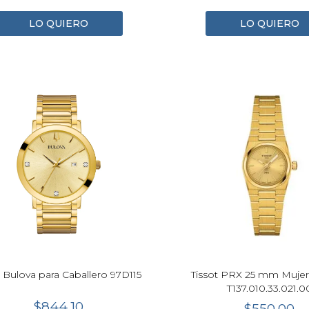
LO QUIERO
LO QUIERO
 Bulova para Caballero 97D115
Tissot PRX 25 mm Muje
T137.010.33.021.0
$844.10
$550.00