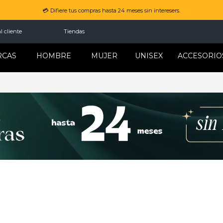
💳 Difiere tus compras hasta 24 meses sin interesers.
l cliente
Tiendas
RCAS
HOMBRE
MUJER
UNISEX
ACCESORIO