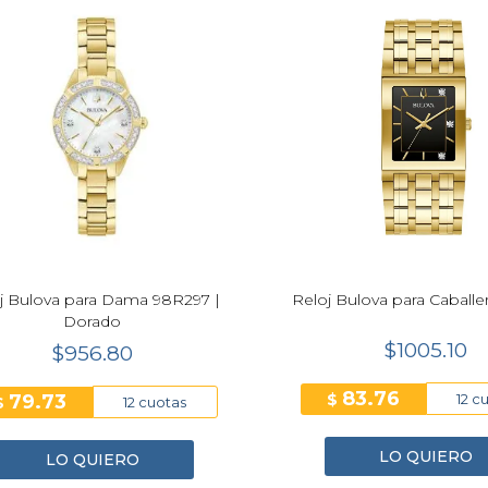
j Bulova para Dama 98R297 |
Reloj Bulova para Caball
Dorado
$1005.10
$956.80
83.76
79.73
$
12 c
$
12 cuotas
LO QUIERO
LO QUIERO