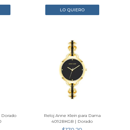
LO QUIERO
r Dorado
Reloj Anne Klein para Dama
0
4092BKGB | Dorado
$170.20