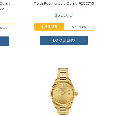
a Dama
Reloj Festina para Dama F20557/3
do
$200.10
33.35
$
6 cuotas
uotas
LO QUIERO