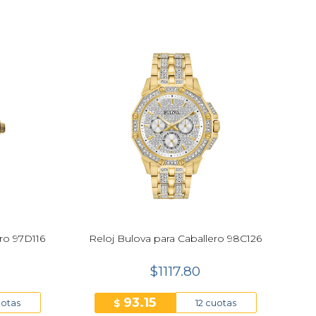
ro 97D116
Reloj Bulova para Caballero 98C126
$1117.80
93.15
$
uotas
12 cuotas