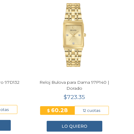
ero 97D132
Reloj Bulova para Dama 97P140 |
Dorado
$723.35
60.28
uotas
$
12 cuotas
LO QUIERO