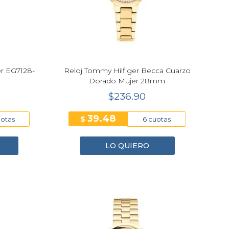
er EG7128-
Reloj Tommy Hilfiger Becca Cuarzo
Dorado Mujer 28mm
$236.90
39.48
$
uotas
6 cuotas
LO QUIERO