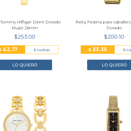
 Tommy Hilfiger Demi Dorado
Reloj Festina para caballer
Mujer 26mm
Dorado
$253.00
$200.10
42.17
33.35
$
$
6 cuotas
6 c
LO QUIERO
LO QUIERO