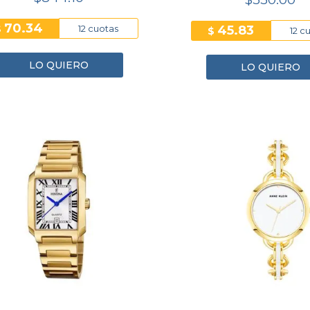
70.34
$
45.83
12 cuotas
$
12 c
LO QUIERO
LO QUIERO