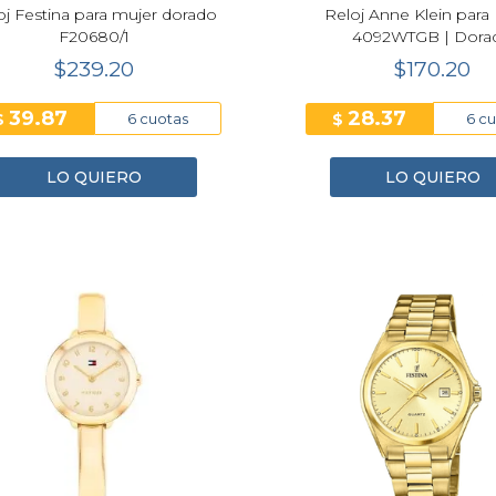
oj Festina para mujer dorado
Reloj Anne Klein par
F20680/1
4092WTGB | Dora
$239.20
$170.20
39.87
28.37
$
$
6 cuotas
6 c
LO QUIERO
LO QUIERO