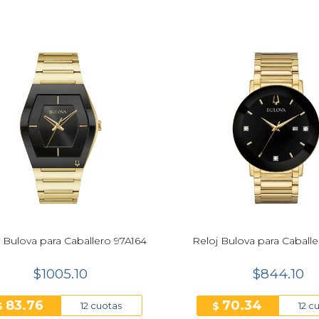
 Bulova para Caballero 97A164
Reloj Bulova para Caballe
$1005.10
$844.10
83.76
70.34
$
$
12 cuotas
12 c