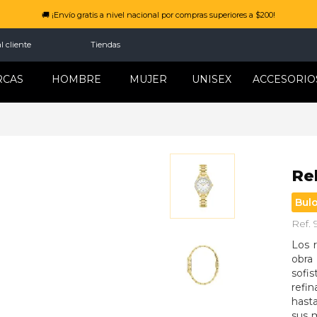
💳 Difiere tus compras hasta 24 meses sin interesers.
l cliente
Tiendas
RCAS
HOMBRE
MUJER
UNISEX
ACCESORIO
Re
Bul
Ref.
Los r
obra
sofi
refi
hast
sus 