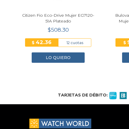
8-
Citizen Fio Eco-Drive Mujer EG7120-
Bulova
51A Plateado
Muje
$508.30
42.36
$
$
12 cuotas
LO QUIERO
1
2
3
4
TARJETAS DE DÉBITO: