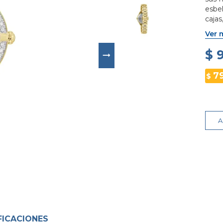
esbe
caja
de lu
Ver 
$ 
7
$
A
FICACIONES