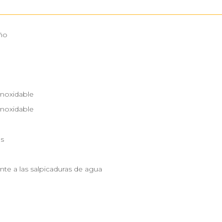
ño
Inoxidable
Inoxidable
m
as
nte a las salpicaduras de agua