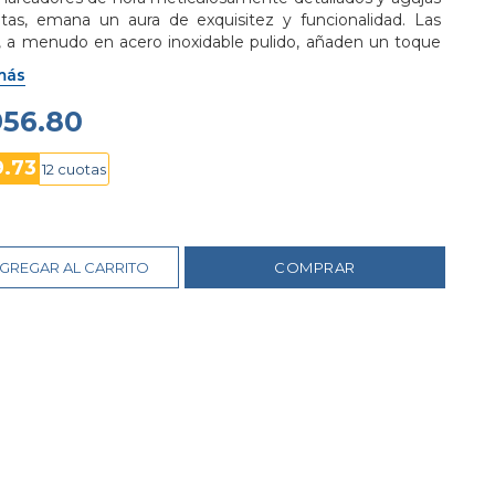
ltas, emana un aura de exquisitez y funcionalidad. Las 
s, a menudo en acero inoxidable pulido, añaden un toque 
jo sin esfuerzo.
más
956.80
9.73
12 cuotas
GREGAR AL CARRITO
COMPRAR