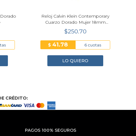
l Dorado
Reloj Calvin Klein Contemporary
e
Cuarzo Dorado Mujer 18mm
25100201
$250.70
41.78
$
tas
6 cuotas
LO QUIERO
E CRÉDITO:
PAGOS 100% SEGUROS