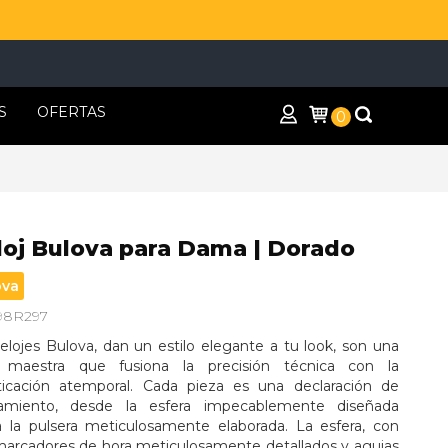
S
OFERTAS
0
loj Bulova para Dama | Dorado
ova
 98R297
elojes Bulova, dan un estilo elegante a tu look, son una 
 maestra que fusiona la precisión técnica con la 
sticación atemporal. Cada pieza es una declaración de 
namiento, desde la esfera impecablemente diseñada 
a la pulsera meticulosamente elaborada. La esfera, con 
marcadores de hora meticulosamente detallados y agujas 