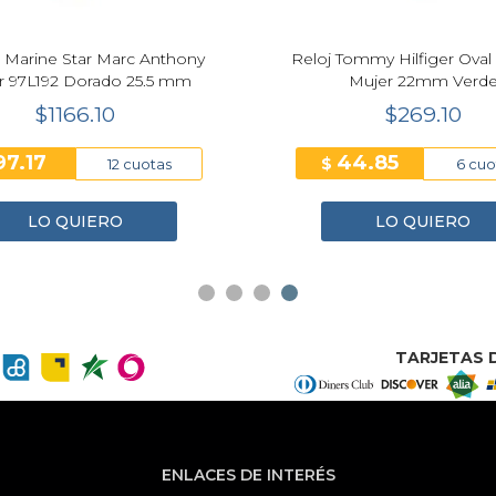
 Marine Star Marc Anthony
Reloj Tommy Hilfiger Ova
r 97L192 Dorado 25.5 mm
Mujer 22mm Verd
$1166.10
$269.10
97.17
44.85
$
12 cuotas
6 cuo
LO QUIERO
LO QUIERO
TARJETAS D
ENLACES DE INTERÉS