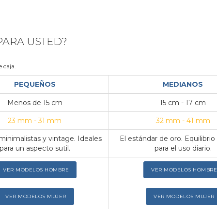
 PARA USTED?
 caja.
PEQUEÑOS
MEDIANOS
Menos de 15 cm
15 cm - 17 cm
23 mm - 31 mm
32 mm - 41 mm
inimalistas y vintage. Ideales
El estándar de oro. Equilibrio
para un aspecto sutil.
para el uso diario.
VER MODELOS HOMBRE
VER MODELOS HOMBRE
VER MODELOS MUJER
VER MODELOS MUJER