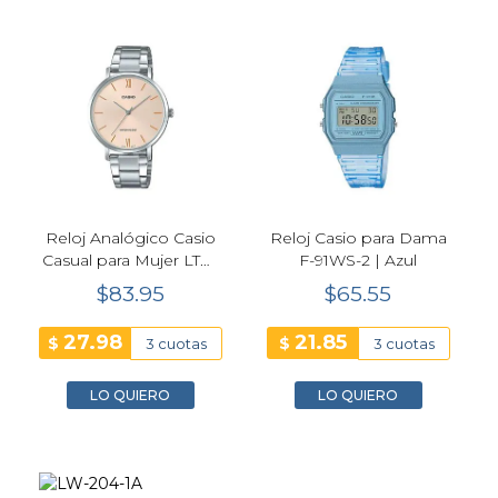
Reloj Analógico Casio
Reloj Casio para Dama
Casual para Mujer LTP-
F-91WS-2 | Azul
VT01D-4B
$83.95
$65.55
27.98
21.85
$
$
3 cuotas
3 cuotas
LO QUIERO
LO QUIERO