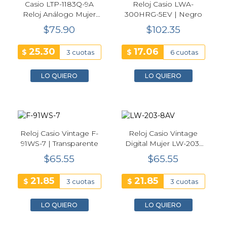
Casio LTP-1183Q-9A
Reloj Casio LWA-
Reloj Análogo Mujer
300HRG-5EV | Negro
Dorado con Correa de
$75.90
$102.35
Cuero 28.5 mm
25.30
17.06
$
$
3 cuotas
6 cuotas
LO QUIERO
LO QUIERO
Reloj Casio Vintage F-
Reloj Casio Vintage
91WS-7 | Transparente
Digital Mujer LW-203-
8AV | Gris
$65.55
$65.55
21.85
21.85
$
$
3 cuotas
3 cuotas
LO QUIERO
LO QUIERO