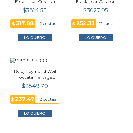
Freelancer Cushion
Freelancer Cushion
Automático 34 mm
Automático 34 mm
$3814.55
$3027.95
Azul Mujer 2490-STS-
Verde Mujer 2490-P5-
50051
52061
317.88
252.33
$
$
12 cuotas
12 cuotas
LO QUIERO
LO QUIERO
Reloj Raymond Weil
Toccata Heritage
Cuarzo 31x36mm Azul
$2849.70
5280-STS-50001
237.47
$
12 cuotas
LO QUIERO