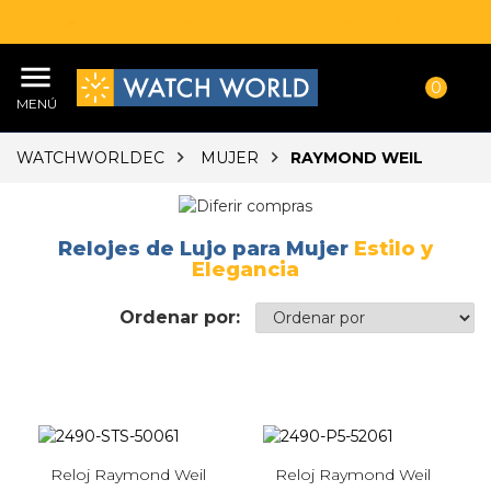
💳 Difiere tus compras hasta 24 meses sin interesers.
0
MENÚ
WATCHWORLDEC
MUJER
RAYMOND WEIL
Relojes de Lujo para Mujer
Estilo y
Elegancia
Ordenar por:
Reloj Raymond Weil
Reloj Raymond Weil