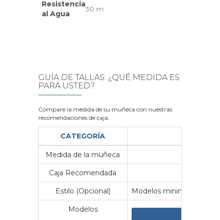
Resistencia
30 m
al Agua
GUÍA DE TALLAS: ¿QUÉ MEDIDA ES
PARA USTED?
Compare la medida de su muñeca con nuestras
recomendaciones de caja.
CATEGORÍA
Medida de la muñeca
Me
Caja Recomendada
23
Estilo (Opcional)
Modelos minimalistas y vin
Modelos
VER 