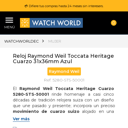
💳 Difiere tus compras hasta 24 meses sin interesers.
0
MENÚ
WATCHWORLDEC
MUJER
Reloj Raymond Weil Toccata Heritage
Cuarzo 31x36mm Azul
Raymond Weil
Ref. 5280-STS-50001
El 
Raymond Weil Toccata Heritage Cuarzo 
5280-STS-50001
 rinde homenaje a casi cinco 
décadas de tradición relojera suiza con un diseño 
que une pasado y presente; incorpora un preciso 
movimiento de cuarzo suizo
 alojado en una 
refinada 
caja oval de acero inoxidable de 31 × 
Ver más
36 mm
, realzada con 
60 diamantes creados en 