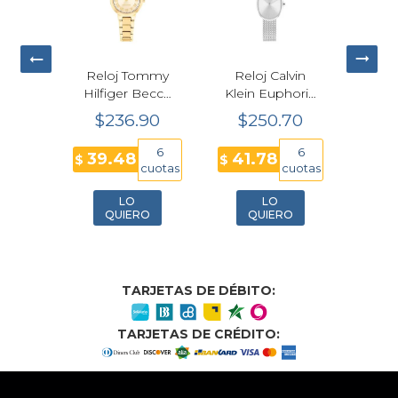
Reloj Calvin
Citizen Fio Eco-
Reloj Tommy
Klein Euphoria
Drive Mujer
Hilfiger Becca
Cuarzo
EG7123-01A Oro
Oro Rosa Mujer
$250.70
$508.30
$220.80
Plateado Mujer
Rosa
28mm
23mm 25100173
6
12
6
41.78
42.36
36.80
$
$
$
cuotas
cuotas
cuota
LO
LO
LO
QUIERO
QUIERO
QUIERO
TARJETAS DE DÉBITO:
TARJETAS DE CRÉDITO: