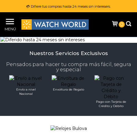
💳 Difiere tus compras hasta 24 meses sin interesers.
0
MENÚ
Nuestros Servicios Exclusivos
Pensados para hacer tu compra más fácil, segura
y especial
BULOVA
Envío a nivel
Envoltura de Regalo
Nacional
VER COLECCIÓN
Pago con Tarjeta de
Crédito y Débito
MOVADO
VER COLECCIÓN