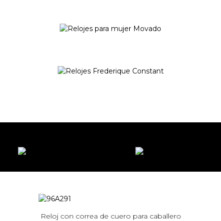
FREDERIQUE CONSTANT
VER COLECCIÓN
t
Reloj con correa de cuero para caballero
Bul