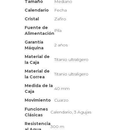
Tamaño
Mediano
Calendario
Fecha
Cristal
Zafiro
Fuente de
Pila
Alimentación
Garantía
2 años
Máquina
Material de
Titanio ultraligero
la Caja
Material de
Titanio ultraligero
la Correa
Medida de la
40 mm
Caja
Movimiento
Cuarzo
Funciones
Calendario, 3 Agujas
Clásicas
Resistencia
300 m
al Agua