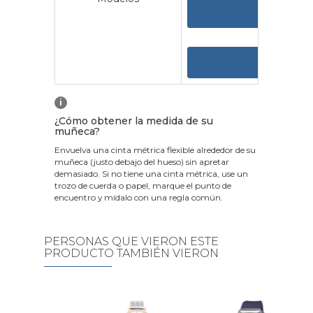
VER 
VER
i
¿Cómo obtener la medida de su
muñeca?
Envuelva una cinta métrica flexible alrededor de su
muñeca (justo debajo del hueso) sin apretar
demasiado. Si no tiene una cinta métrica, use un
trozo de cuerda o papel, marque el punto de
encuentro y mídalo con una regla común.
PERSONAS QUE VIERON ESTE
PRODUCTO TAMBIÉN VIERON