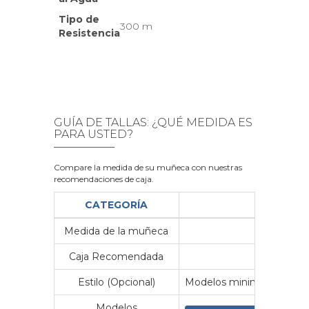
Tipo de
300 m
Resistencia
GUÍA DE TALLAS: ¿QUÉ MEDIDA ES
PARA USTED?
Compare la medida de su muñeca con nuestras
recomendaciones de caja.
CATEGORÍA
Medida de la muñeca
Me
Caja Recomendada
23
Estilo (Opcional)
Modelos minimalistas y vin
Modelos