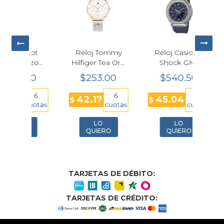
ssot
Reloj Tommy
Reloj Casio G-
Relo
rzo
Hilfiger Tea Oro
Shock GM-
Sho
elo
Rosa Mujer
S2110SH-2A
S5
00
$253.00
$540.50
$
25mm
36mm
Mujer Edición
Bla
.351.00
2025
6
6
12
42.17
45.04
40
$
$
$
cuotas
cuotas
cuotas
LO
LO
O
QUIERO
QUIERO
TARJETAS DE DÉBITO:
TARJETAS DE CRÉDITO: