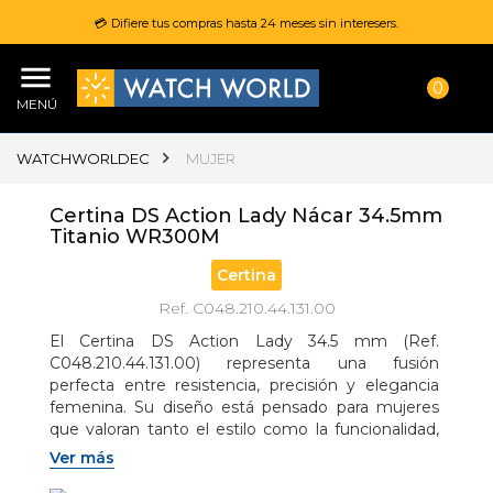
💳 Difiere tus compras hasta 24 meses sin interesers.
0
MENÚ
WATCHWORLDEC
MUJER
Certina DS Action Lady Nácar 34.5mm
Titanio WR300M
Certina
Ref. C048.210.44.131.00
El Certina DS Action Lady 34.5 mm (Ref. 
C048.210.44.131.00) representa una fusión 
perfecta entre resistencia, precisión y elegancia 
femenina. Su diseño está pensado para mujeres 
que valoran tanto el estilo como la funcionalidad, 
incluso en condiciones extremas.
Ver más