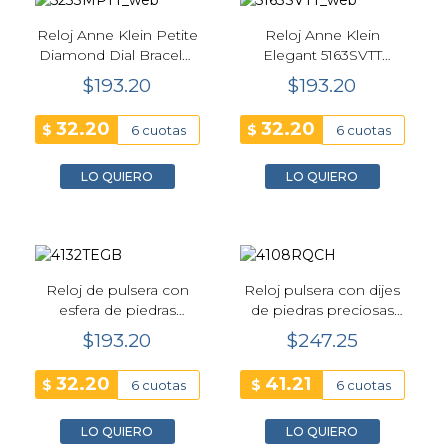
Reloj Anne Klein Petite
Reloj Anne Klein
Diamond Dial Bracelet
Elegant 5163SVTT
20 mm Plateado
Hidden Crystal 23 mm
$193.20
$193.20
Bicolor
32.20
32.20
$
$
6 cuotas
6 cuotas
LO QUIERO
LO QUIERO
Reloj de pulsera con
Reloj pulsera con dijes
esfera de piedras
de piedras preciosas
preciosas para mujer
para mujer Anne Klein -
$193.20
$247.25
Anne Klein - 4132TEGB
4108RQCH
32.20
41.21
$
$
6 cuotas
6 cuotas
LO QUIERO
LO QUIERO