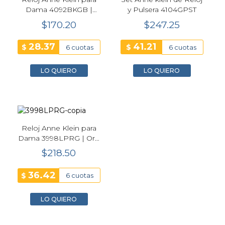
Dama 4092BKGB |
y Pulsera 4104GPST
Dorado
$170.20
$247.25
28.37
41.21
$
$
6 cuotas
6 cuotas
LO QUIERO
LO QUIERO
Reloj Anne Klein para
Dama 3998LPRG | Oro
Rosa
$218.50
36.42
$
6 cuotas
LO QUIERO