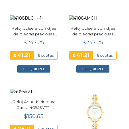
Reloj pulsera con dijes
Reloj pulsera con dijes
de piedras preciosas
de piedras preciosas
para mujer Anne Klein -
para mujer Anne Klein -
$247.25
$247.25
4108BLCH
4108AMCH
41.21
41.21
$
$
6 cuotas
6 cuotas
LO QUIERO
LO QUIERO
Reloj Anne Klein para
Dama 4095SVTT |
Plateado
$150.65
25.11
6 cuotas