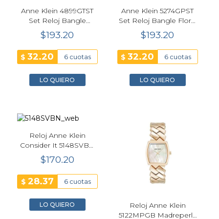
Anne Klein 4899GTST
Anne Klein 5274GPST
Set Reloj Bangle
Set Reloj Bangle Floral
Bicolor Caja
32 mm
$193.20
$193.20
Rectangular 16 mm
32.20
32.20
$
$
6 cuotas
6 cuotas
LO QUIERO
LO QUIERO
Reloj Anne Klein
Consider It 5148SVBN
Octagonal Cuero
$170.20
Sostenible
28.37
$
6 cuotas
LO QUIERO
Reloj Anne Klein
5122MPGB Madreperla