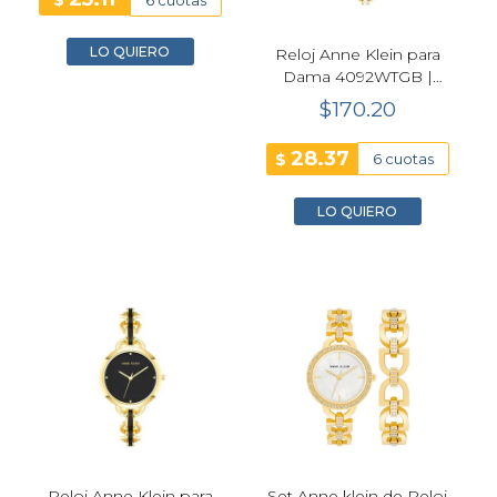
$
LO QUIERO
Reloj Anne Klein para
Dama 4092WTGB |
Dorado
$170.20
28.37
$
6 cuotas
LO QUIERO
Reloj Anne Klein para
Set Anne klein de Reloj