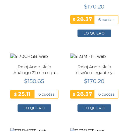
Brazalete Chevron
$170.20
28.37
$
6 cuotas
LO QUIERO
Reloj Anne Klein
Reloj Anne Klein
Análogo 31 mm caja
diseño elegante y
redonda dorada
sofisticado 26 mm
$150.65
$170.20
Bicolor
25.11
28.37
$
$
6 cuotas
6 cuotas
LO QUIERO
LO QUIERO