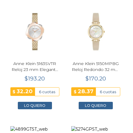
Anne Klein 5163SVTR
Anne Klein 5150MPBG
Reloj 23 mm Elegante
Reloj Redondo 32 mm
con Cristales Ocultos
con Correa de Cuero
$193.20
$170.20
Sostenible
32.20
28.37
$
$
6 cuotas
6 cuotas
LO QUIERO
LO QUIERO