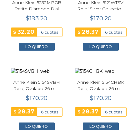
Anne Klein 5232MPGB
Anne Klein 5121WTSV
Petite Diamond Dial
Reloj Silver Collection
Bracelet Watch
Mujer Plateado 22 mm
$193.20
$170.20
32.20
28.37
$
$
6 cuotas
6 cuotas
LO QUIERO
LO QUIERO
Anne Klein 5154SVBH
Anne Klein 5154CHBK
Reloj Ovalado 26 mm
Reloj Ovalado 26 mm
con Correa de Cuero
con Correa de Cuero
$170.20
$170.20
Rosa Sostenible
Negro Sostenible
28.37
28.37
$
$
6 cuotas
6 cuotas
LO QUIERO
LO QUIERO