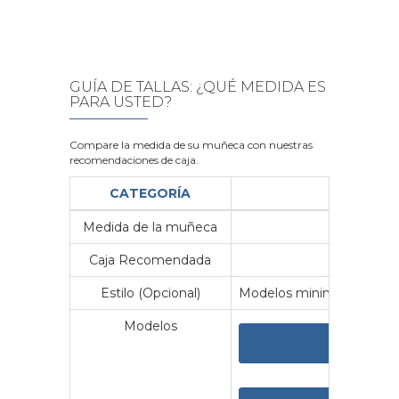
GUÍA DE TALLAS: ¿QUÉ MEDIDA ES
PARA USTED?
Compare la medida de su muñeca con nuestras
recomendaciones de caja.
CATEGORÍA
Medida de la muñeca
Me
Caja Recomendada
23
Estilo (Opcional)
Modelos minimalistas y vin
Modelos
VER 