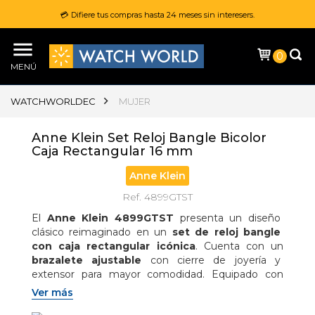
💳 Difiere tus compras hasta 24 meses sin interesers.
0
MENÚ
WATCHWORLDEC
MUJER
Anne Klein Set Reloj Bangle Bicolor
Caja Rectangular 16 mm
Anne Klein
Ref. 4899GTST
El 
Anne Klein 4899GTST
 presenta un diseño 
clásico reimaginado en un 
set de reloj bangle 
con caja rectangular icónica
. Cuenta con un 
brazalete ajustable
 con cierre de joyería y 
extensor para mayor comodidad. Equipado con 
cristal mineral
, 
resistencia a salpicaduras
 y 
Ver más
movimiento de cuarzo japonés
, este set 