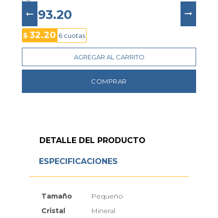
combina estilo y funcionalidad perfecta para 
cualquier ocasión.
$ 193.20
32.20
$
6 cuotas
AGREGAR AL CARRITO
COMPRAR
DETALLE DEL PRODUCTO
ESPECIFICACIONES
Tamaño
Pequeño
Cristal
Mineral