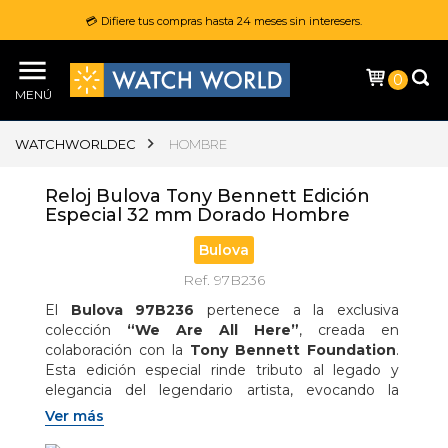
💳 Difiere tus compras hasta 24 meses sin interesers.
0
MENÚ
WATCHWORLDEC
HOMBRE
Reloj Bulova Tony Bennett Edición
Especial 32 mm Dorado Hombre
Bulova
Ref. 97B236
El 
Bulova 97B236
 pertenece a la exclusiva 
colección 
“We Are All Here”
, creada en 
colaboración con la 
Tony Bennett Foundation
. 
Esta edición especial rinde tributo al legado y 
elegancia del legendario artista, evocando la 
estética refinada de los años 80.

Ver más