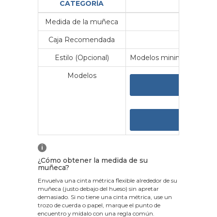
CATEGORÍA
Medida de la muñeca
Me
Caja Recomendada
23
Estilo (Opcional)
Modelos minimalistas y vin
Modelos
VER 
VER
i
¿Cómo obtener la medida de su
muñeca?
Envuelva una cinta métrica flexible alrededor de su
muñeca (justo debajo del hueso) sin apretar
demasiado. Si no tiene una cinta métrica, use un
trozo de cuerda o papel, marque el punto de
encuentro y mídalo con una regla común.