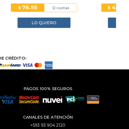
41.78
$
otas
6 cuotas
LO QUIERO
E CRÉDITO:
PAGOS 100% SEGUROS
CANALES DE ATENCIÓN
+593 93 904 2120