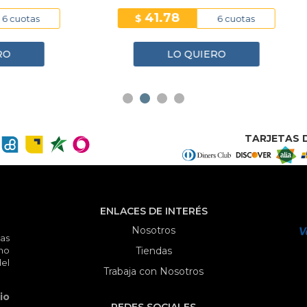
76.95
45.04
$
12 cuotas
12 cu
LO QUIERO
LO QUIERO
TARJETAS D
ENLACES DE INTERÉS
Nosotros
as
mo
Tiendas
el
Trabaja con Nosotros
io