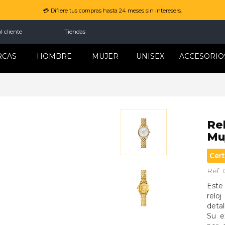
💳 Difiere tus compras hasta 24 meses sin interesers.
l cliente
Tiendas
RCAS
HOMBRE
MUJER
UNISEX
ACCESORIO
Rel
Mu
Cert
Ref. 
Este
relo
detal
Su e