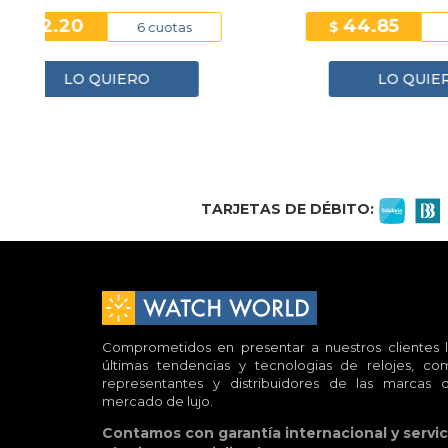
41.78
$
$
6 cuotas
LO QUIERO
1
2
3
4
TARJETAS DE DÉBITO:
Comprometidos en presentar a nuestros clientes l
últimas tendencias y tecnologias de relojes, co
representantes y distribuidores de las marcas d
mercado de lujo.
Contamos con garantía internacional y servic