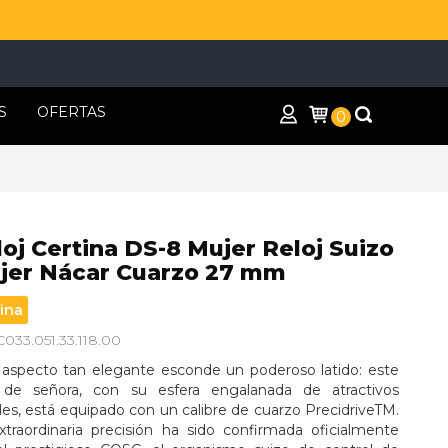
S
OFERTAS
0
oj Certina DS-8 Mujer Reloj Suizo
jer Nácar Cuarzo 27 mm
ina
C033.051.33.118.00
 aspecto tan elegante esconde un poderoso latido: este 
j de señora, con su esfera engalanada de atractivos 
les, está equipado con un calibre de cuarzo PrecidriveTM. 
xtraordinaria precisión ha sido confirmada oficialmente 