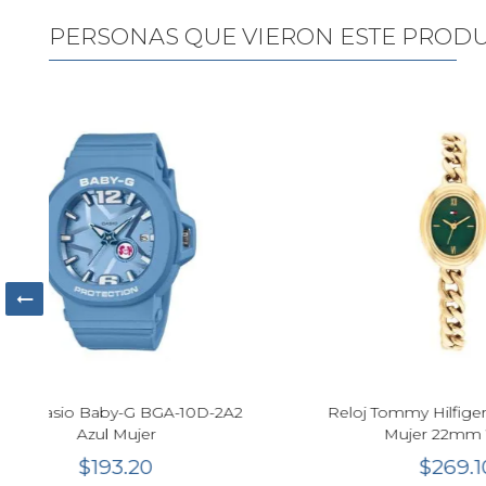
PERSONAS QUE VIERON ESTE PROD
o
Reloj Calvin Klein CK Light Cuarzo
Citizen
Khaki Mujer 16mm 25100209
LIGHT in
$250.70