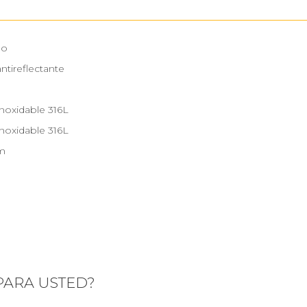
no
antireflectante
noxidable 316L
noxidable 316L
m
 PARA USTED?