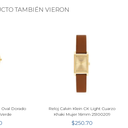
UCTO TAMBIÉN VIERON
Next
 Eco-Drive Mujer EW5636-55E
Reloj Casio G-Shock GM-S
 BLACK Acero Inoxidable 21.5
Mujer Edición 202
mm
$923.45
$540.50