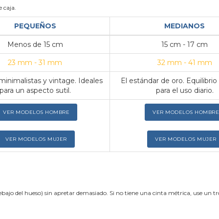
 caja.
PEQUEÑOS
MEDIANOS
Menos de 15 cm
15 cm - 17 cm
23 mm - 31 mm
32 mm - 41 mm
inimalistas y vintage. Ideales
El estándar de oro. Equilibrio
para un aspecto sutil.
para el uso diario.
VER MODELOS HOMBRE
VER MODELOS HOMBRE
VER MODELOS MUJER
VER MODELOS MUJER
ebajo del hueso) sin apretar demasiado. Si no tiene una cinta métrica, use un 