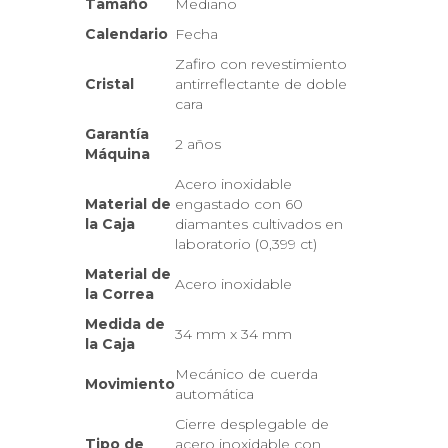
Tamaño
Mediano
moderna.
Calendario
Fecha
Zafiro con revestimiento
Cristal
antirreflectante de doble
cara
Garantía
2 años
Máquina
Acero inoxidable
Material de
engastado con 60
la Caja
diamantes cultivados en
laboratorio (0,399 ct)
Material de
Acero inoxidable
la Correa
Medida de
34 mm x 34 mm
la Caja
Mecánico de cuerda
Movimiento
automática
Cierre desplegable de
Tipo de
acero inoxidable con