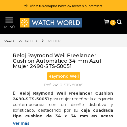
💳 Difiere tus compras hasta 24 meses sin interesers.
0
MENÚ
WATCHWORLDEC
MUJER
Reloj Raymond Weil Freelancer
Cushion Automático 34 mm Azul
Mujer 2490-STS-50051
Raymond Weil
Ref. 2490-STS-50061
El 
Reloj Raymond Weil Freelancer Cushion 
2490-STS-50051
 para mujer redefine la elegancia 
contemporánea con un diseño distintivo y 
sofisticado, destacando por su 
caja cuadrada 
tipo cushion de 34 x 34 mm en acero 
inoxidable
 adornada con 
60 diamantes de 
Ver más