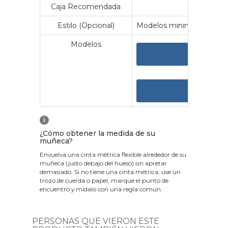
Caja Recomendada
23
Estilo (Opcional)
Modelos minimalistas y vin
Modelos
VER 
VER
i
¿Cómo obtener la medida de su
muñeca?
Envuelva una cinta métrica flexible alrededor de su
muñeca (justo debajo del hueso) sin apretar
demasiado. Si no tiene una cinta métrica, use un
trozo de cuerda o papel, marque el punto de
encuentro y mídalo con una regla común.
PERSONAS QUE VIERON ESTE