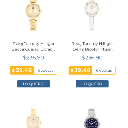
Reloj Tommy Hilfiger
Reloj Tommy Hilfiger
Becca Cuarzo Dorado
Demi Bicolor Mujer
Mujer 28mm
26mm
$236.90
$236.90
39.48
39.48
$
$
6 cuotas
6 cuotas
LO QUIERO
LO QUIERO