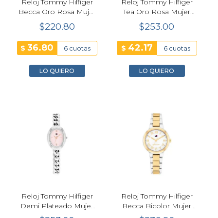
Reloj Tommy Hilfiger
Reloj Tommy Hilfiger
Becca Oro Rosa Mujer
Tea Oro Rosa Mujer
28mm
36mm
$220.80
$253.00
36.80
42.17
$
$
6 cuotas
6 cuotas
LO QUIERO
LO QUIERO
Reloj Tommy Hilfiger
Reloj Tommy Hilfiger
Demi Plateado Mujer
Becca Bicolor Mujer
21mm
28mm