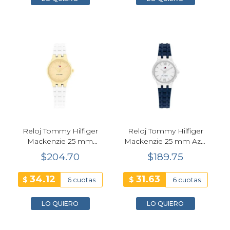
Reloj Tommy Hilfiger
Reloj Tommy Hilfiger
Mackenzie 25 mm
Mackenzie 25 mm Azul
Blanco Cuarzo Mujer
Cuarzo Mujer 1782885
$204.70
$189.75
1782883
34.12
31.63
$
$
6 cuotas
6 cuotas
LO QUIERO
LO QUIERO