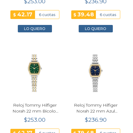
$253.00
$236.90
42.17
39.48
$
$
6 cuotas
6 cuotas
LO QUIERO
LO QUIERO
Reloj Tommy Hilfiger
Reloj Tommy Hilfiger
Norah 22 mm Bicolor
Norah 22 mm Azul
Cuarzo Mujer 1782907
Plateado Cuarzo Mujer
$253.00
$236.90
1782869
42.17
39.48