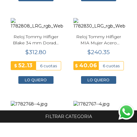
Reloj Tommy Hilfiger
Reloj Tommy Hilfiger
Blake 34 mm Dorado
MIA Mujer Acero
Mujer 1782808
Plateado 22.5 mm
$312.80
$240.35
52.13
40.06
$
$
6 cuotas
6 cuotas
LO QUIERO
LO QUIERO
Reloj Tommy Hilfiger
Reloj para mujer
FILTRAR CATEGORIA
Camille Mujer 1782768
Tommy Hilfiger Camille
Bicolor 38 mm
Celeste y Plateado
$292.10
$257.60