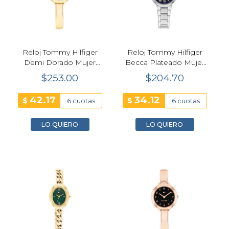
Reloj Tommy Hilfiger
Reloj Tommy Hilfiger
Demi Dorado Mujer
Becca Plateado Mujer
26mm
28mm
$253.00
$204.70
42.17
34.12
$
$
6 cuotas
6 cuotas
LO QUIERO
LO QUIERO