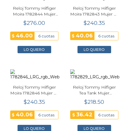
Reloj Tommy Hilfiger
Reloj Tommy Hilfiger
Moira 1782844 Mujer
Moira 1782843 Mujer 25
25 mm Café
mm Púrpura
$276.00
$240.35
46.00
40.06
$
$
6 cuotas
6 cuotas
LO QUIERO
LO QUIERO
Reloj Tommy Hilfiger
Reloj Tommy Hilfiger
Moira 1782846 Mujer 25
Tea Tank Mujer
mm Plateado
Rectangular Dorado 21
$240.35
$218.50
mm
40.06
36.42
$
$
6 cuotas
6 cuotas
LO QUIERO
LO QUIERO