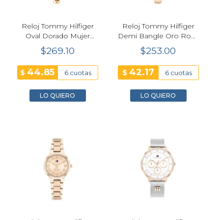
Reloj Tommy Hilfiger
Reloj Tommy Hilfiger
Oval Dorado Mujer
Demi Bangle Oro Rosa
22mm Verde
Mujer 26mm
$269.10
$253.00
44.85
42.17
$
$
6 cuotas
6 cuotas
LO QUIERO
LO QUIERO