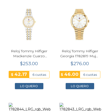
Reloj Tommy Hilfiger
Reloj Tommy Hilfiger
Mackenzie Cuarzo
Georgia 1782819 Mujer
Mujer 25 mm Bicolor
36 mm Dorado
$253.00
$276.00
1782888
42.17
46.00
$
$
6 cuotas
6 cuotas
LO QUIERO
LO QUIERO