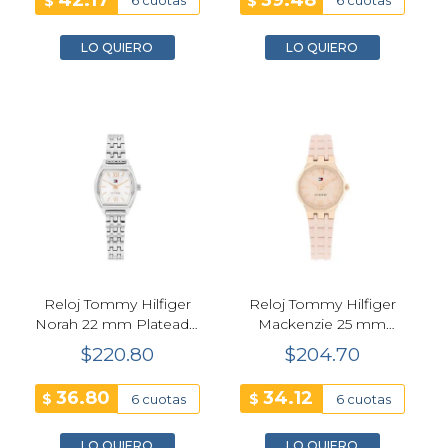
$
$
6 cuotas
6 cuotas
LO QUIERO
LO QUIERO
Reloj Tommy Hilfiger
Reloj Tommy Hilfiger
Norah 22 mm Plateado
Mackenzie 25 mm
Cuarzo Mujer 1782872
Rosa Cuarzo Mujer
$220.80
$204.70
1782884
36.80
34.12
$
$
6 cuotas
6 cuotas
LO QUIERO
LO QUIERO