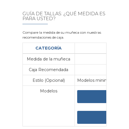
GUÍA DE TALLAS: ¿QUÉ MEDIDA ES
PARA USTED?
Compare la medida de su muñeca con nuestras
recomendaciones de caja.
CATEGORÍA
Medida de la muñeca
Me
Caja Recomendada
23
Estilo (Opcional)
Modelos minimalistas y vin
Modelos
VER 
VER