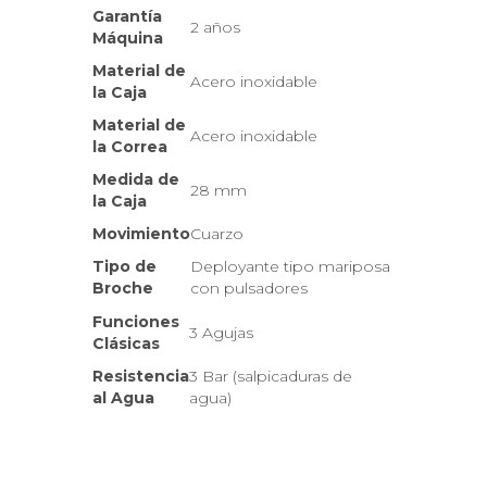
Garantía
2 años
Máquina
Material de
Acero inoxidable
la Caja
Material de
Acero inoxidable
la Correa
Medida de
28 mm
la Caja
Movimiento
Cuarzo
Tipo de
Deployante tipo mariposa
Broche
con pulsadores
Funciones
3 Agujas
Clásicas
Resistencia
3 Bar (salpicaduras de
al Agua
agua)