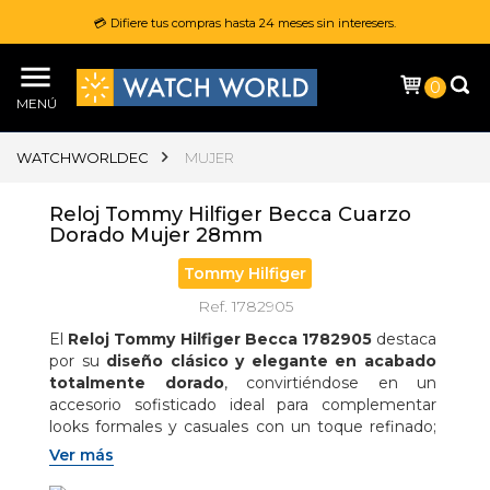
💳 Difiere tus compras hasta 24 meses sin interesers.
0
MENÚ
WATCHWORLDEC
MUJER
Reloj Tommy Hilfiger Becca Cuarzo
Dorado Mujer 28mm
Tommy Hilfiger
Ref. 1782905
El 
Reloj Tommy Hilfiger Becca 1782905
 destaca 
por su 
diseño clásico y elegante en acabado 
totalmente dorado
, convirtiéndose en un 
accesorio sofisticado ideal para complementar 
looks formales y casuales con un toque refinado; 
su 
caja redonda de 28 mm en acero inoxidable
Ver más
aporta una apariencia delicada y femenina, 