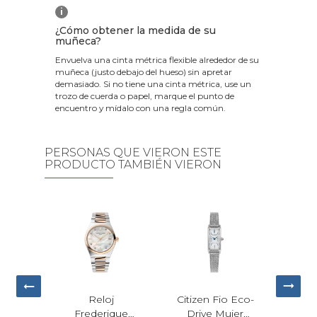
i
¿Cómo obtener la medida de su
muñeca?
Envuelva una cinta métrica flexible alrededor de su
muñeca (justo debajo del hueso) sin apretar
demasiado. Si no tiene una cinta métrica, use un
trozo de cuerda o papel, marque el punto de
encuentro y mídalo con una regla común.
PERSONAS QUE VIERON ESTE
PRODUCTO TAMBIÉN VIERON
ot PR
Reloj
Citizen Fio Eco-
Rel
rzo
Frederique
Drive Mujer
Kl