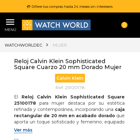
💳 Difiere tus compras hasta 24 meses sin interesers.
0
MENÚ
WATCHWORLDEC
MUJER
Reloj Calvin Klein Sophisticated
Square Cuarzo 20 mm Dorado Mujer
Calvin Klein
Ref. 25100178
El 
Reloj Calvin Klein Sophisticated Square 
25100178
 para mujer destaca por su estética 
refinada y contemporánea, incorporando una 
caja 
rectangular de 20 mm en acabado dorado
 que 
aporta un toque sofisticado y femenino; equipado 
con 
movimiento de cuarzo
 de alta precisión y 
Ver más
pantalla analógica
 de diseño limpio, se 