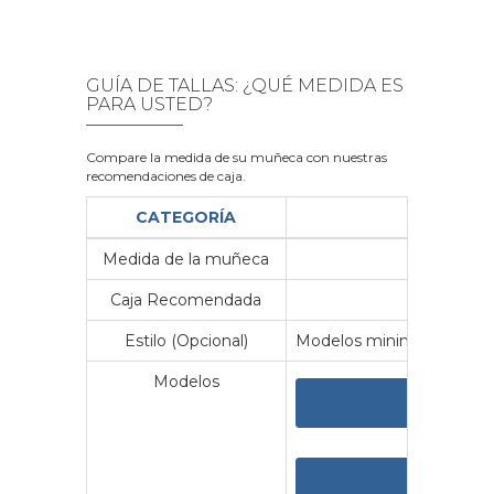
GUÍA DE TALLAS: ¿QUÉ MEDIDA ES
PARA USTED?
Compare la medida de su muñeca con nuestras
recomendaciones de caja.
CATEGORÍA
Medida de la muñeca
Me
Caja Recomendada
23
Estilo (Opcional)
Modelos minimalistas y vin
Modelos
VER 
VER