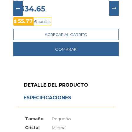
complementa con un 
brazalete dorado
 con 
cierre de hebilla deslizante
 que brinda ajuste 
$ 334.65
cómodo y seguro, además de 
resistencia al 
agua de hasta 30 metros
, convirtiéndolo en el 
55.77
$
6 cuotas
accesorio ideal para elevar looks formales o 
casuales con la elegancia minimalista característica 
AGREGAR AL CARRITO
de Calvin Klein.
COMPRAR
DETALLE DEL PRODUCTO
ESPECIFICACIONES
Tamaño
Pequeño
Cristal
Mineral