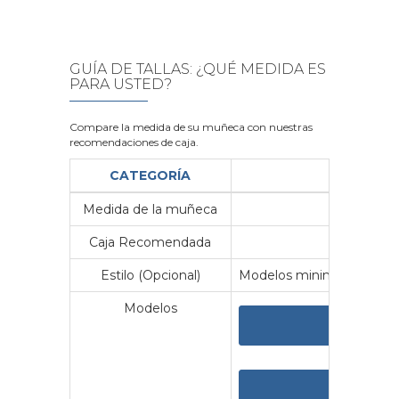
GUÍA DE TALLAS: ¿QUÉ MEDIDA ES
PARA USTED?
Compare la medida de su muñeca con nuestras
recomendaciones de caja.
CATEGORÍA
Medida de la muñeca
Me
Caja Recomendada
23
Estilo (Opcional)
Modelos minimalistas y vin
Modelos
VER 
VER