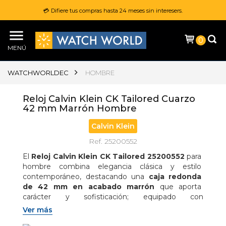
💳 Difiere tus compras hasta 24 meses sin interesers.
0
MENÚ
WATCHWORLDEC
HOMBRE
Reloj Calvin Klein CK Tailored Cuarzo
42 mm Marrón Hombre
Calvin Klein
Ref. 25200552
El 
Reloj Calvin Klein CK Tailored 25200552
 para 
hombre combina elegancia clásica y estilo 
contemporáneo, destacando una 
caja redonda 
de 42 mm en acabado marrón
 que aporta 
carácter y sofisticación; equipado con 
movimiento de cuarzo
 de alta precisión y 
Ver más
pantalla analógica
 de diseño limpio y 