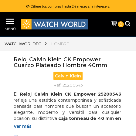
💳 Difiere tus compras hasta 24 meses sin interesers.
0
MENÚ
WATCHWORLDEC
HOMBRE
Reloj Calvin Klein CK Empower
Cuarzo Plateado Hombre 40mm
Calvin Klein
Ref. 25200543
El 
Reloj Calvin Klein CK Empower 25200543
refleja una estética contemporánea y sofisticada 
pensada para hombres que buscan un accesorio 
elegante, moderno y versátil para cualquier 
ocasión; su distintiva 
caja tonneau de 40 mm en 
acero inoxidable
 aporta presencia y personalidad 
Ver más
con líneas refinadas que elevan el diseño clásico, 