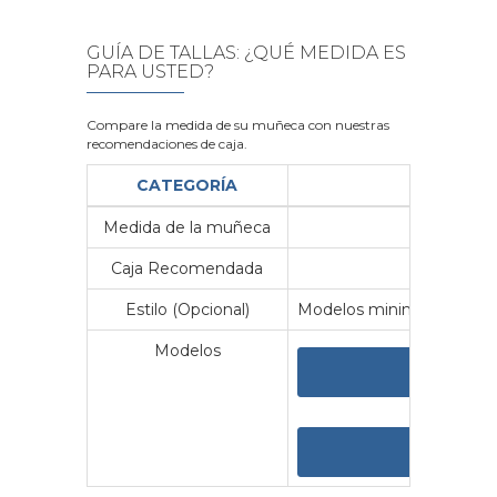
GUÍA DE TALLAS: ¿QUÉ MEDIDA ES
PARA USTED?
Compare la medida de su muñeca con nuestras
recomendaciones de caja.
CATEGORÍA
Medida de la muñeca
Me
Caja Recomendada
23
Estilo (Opcional)
Modelos minimalistas y vin
Modelos
VER 
VER