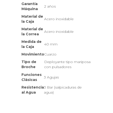
Garantía
2 años
Máquina
Material de
Acero inoxidable
la Caja
Material de
Acero inoxidable
la Correa
Medida de
40 mm
la Caja
Movimiento
Cuarzo
Tipo de
Deployante tipo mariposa
Broche
con pulsadores
Funciones
3 Agujas
Clásicas
Resistencia
3 Bar (salpicaduras de
al Agua
agua)