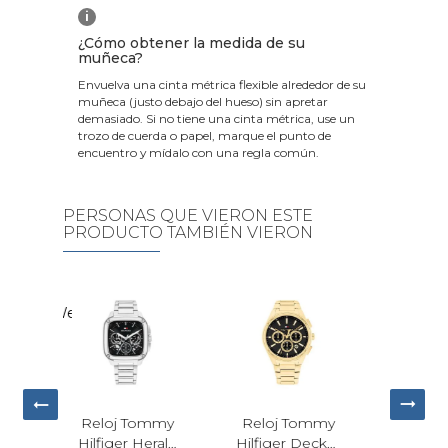
i
¿Cómo obtener la medida de su
muñeca?
Envuelva una cinta métrica flexible alrededor de su
muñeca (justo debajo del hueso) sin apretar
demasiado. Si no tiene una cinta métrica, use un
trozo de cuerda o papel, marque el punto de
encuentro y mídalo con una regla común.
PERSONAS QUE VIERON ESTE
PRODUCTO TAMBIÉN VIERON
Reloj Certina
DS-8 Gent
Cuarzo
$771.65
Plateado
loj Tommy
Reloj Tommy
Hombre
12
64.30
figer Decker
Hilfiger Hudson
$