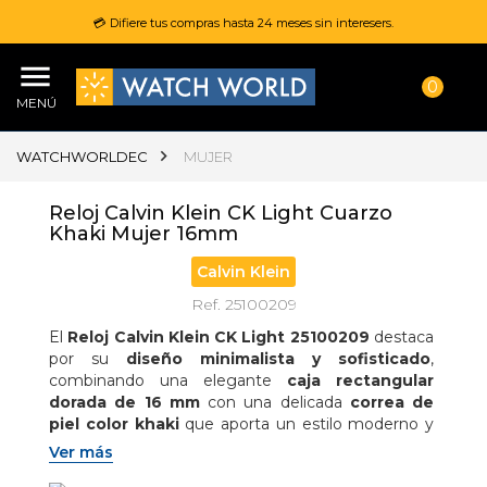
💳 Difiere tus compras hasta 24 meses sin interesers.
0
MENÚ
WATCHWORLDEC
MUJER
Reloj Calvin Klein CK Light Cuarzo
Khaki Mujer 16mm
Calvin Klein
Ref. 25100209
El 
Reloj Calvin Klein CK Light 25100209
 destaca 
por su 
diseño minimalista y sofisticado
, 
combinando una elegante 
caja rectangular 
dorada de 16 mm
 con una delicada 
correa de 
piel color khaki
 que aporta un estilo moderno y 
versátil ideal para cualquier ocasión; equipado con 
Ver más
movimiento de cuarzo analógico
, ofrece 