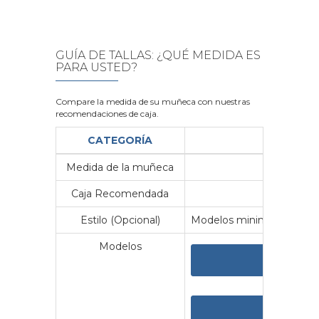
GUÍA DE TALLAS: ¿QUÉ MEDIDA ES
PARA USTED?
Compare la medida de su muñeca con nuestras
recomendaciones de caja.
CATEGORÍA
Medida de la muñeca
Me
Caja Recomendada
23
Estilo (Opcional)
Modelos minimalistas y vin
Modelos
VER 
VER