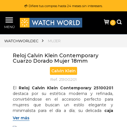
💳 Difiere tus compras hasta 24 meses sin interesers.
0
MENÚ
WATCHWORLDEC
MUJER
Reloj Calvin Klein Contemporary
Cuarzo Dorado Mujer 18mm
Calvin Klein
Ref. 25100201
El 
Reloj Calvin Klein Contemporary 25100201
destaca por su estética moderna y refinada, 
convirtiéndose en el accesorio perfecto para 
mujeres que buscan un estilo elegante y 
minimalista para el día a día; su delicada 
caja 
redonda de 18 mm en acero inoxidable
 se 
Ver más
complementa con un sofisticado 
brazalete 