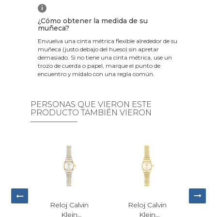
i
¿Cómo obtener la medida de su
muñeca?
Envuelva una cinta métrica flexible alrededor de su
muñeca (justo debajo del hueso) sin apretar
demasiado. Si no tiene una cinta métrica, use un
trozo de cuerda o papel, marque el punto de
encuentro y mídalo con una regla común.
PERSONAS QUE VIERON ESTE
PRODUCTO TAMBIÉN VIERON
Reloj Calvin
Reloj Calvin
Rel
Klein
Klein Light
Frede