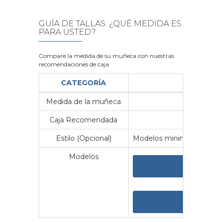
GUÍA DE TALLAS: ¿QUÉ MEDIDA ES
PARA USTED?
Compare la medida de su muñeca con nuestras
recomendaciones de caja.
CATEGORÍA
Medida de la muñeca
Me
Caja Recomendada
23
Estilo (Opcional)
Modelos minimalistas y vin
Modelos
VER 
VER