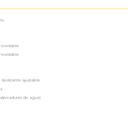
ño
inoxidable
inoxidable
deslizante ajustable
as
salpicaduras de agua)