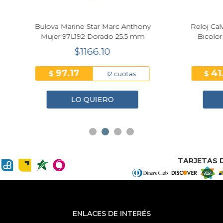
 Marine Star Marc Anthony
Reloj Calvin Klein CK Ligh
r 97L192 Dorado 25.5 mm
Bicolor Mujer 16mm 251
$1166.10
$250.70
97.17
41.78
$
12 cuotas
6 cuo
LO QUIERO
LO QUIERO
TARJETAS D
ENLACES DE INTERÉS