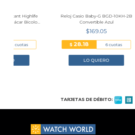
fe
Reloj Casio Baby-G BGD-10KH-2B
Bulova
or
Convertible Azul
Muje
$169.05
28.18
$
$
6 cuotas
LO QUIERO
1
2
3
4
TARJETAS DE DÉBITO: