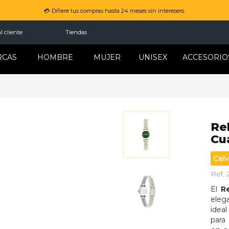
💳 Difiere tus compras hasta 24 meses sin interesers.
l cliente
Tiendas
RCAS
HOMBRE
MUJER
UNISEX
ACCESORIO
Re
Cu
Calv
Ref.
El 
R
eleg
ideal
para 