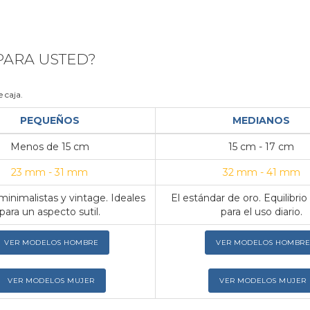
 PARA USTED?
 caja.
PEQUEÑOS
MEDIANOS
Menos de 15 cm
15 cm - 17 cm
23 mm - 31 mm
32 mm - 41 mm
inimalistas y vintage. Ideales
El estándar de oro. Equilibrio
para un aspecto sutil.
para el uso diario.
VER MODELOS HOMBRE
VER MODELOS HOMBRE
VER MODELOS MUJER
VER MODELOS MUJER