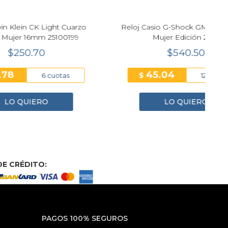
t Cuarzo
Reloj Casio G-Shock GM-S2110SH-2A
00199
Mujer Edición 2025
$540.50
45.04
$
tas
12 cuotas
LO QUIERO
E CRÉDITO:
PAGOS 100% SEGUROS