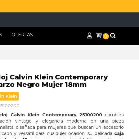
S
OFERTAS
0
loj Calvin Klein Contemporary
arzo Negro Mujer 18mm
in Klein
 25100200
eloj Calvin Klein Contemporary 25100200
 combina 
iración vintage y elegancia moderna en una pieza 
malista diseñada para mujeres que buscan un accesorio 
ticado y versátil para cualquier ocasión; su delicada 
caja 