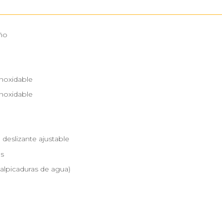
ño
inoxidable
inoxidable
deslizante ajustable
as
salpicaduras de agua)