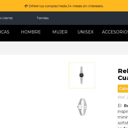
💳 Difiere tus compras hasta 24 meses sin interesers.
l cliente
Tiendas
RCAS
HOMBRE
MUJER
UNISEX
ACCESORIO
Re
Cu
Calv
Ref.
El 
R
insp
mini
sofis