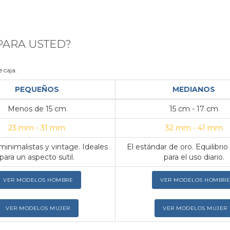
 PARA USTED?
 caja.
PEQUEÑOS
MEDIANOS
Menos de 15 cm
15 cm - 17 cm
23 mm - 31 mm
32 mm - 41 mm
inimalistas y vintage. Ideales
El estándar de oro. Equilibrio
para un aspecto sutil.
para el uso diario.
VER MODELOS HOMBRE
VER MODELOS HOMBRE
VER MODELOS MUJER
VER MODELOS MUJER