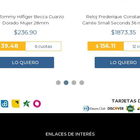
ommy Hilfiger Becca Cuarzo
Reloj Frederique Constant 
Dorado Mujer 28mm
Carrée Small Seconds 36 
Mujer FC-235S2C5
$236.90
$1873.35
39.48
156.11
$
6 cuotas
12 cu
LO QUIERO
LO QUIERO
TARJETAS D
ENLACES DE INTERÉS