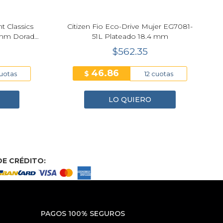
Classics
Citizen Fio Eco-Drive Mujer EG7081-
mm Dorado
51L Plateado 18.4 mm
B
$562.35
46.86
$
otas
12 cuotas
LO QUIERO
E CRÉDITO:
PAGOS 100% SEGUROS