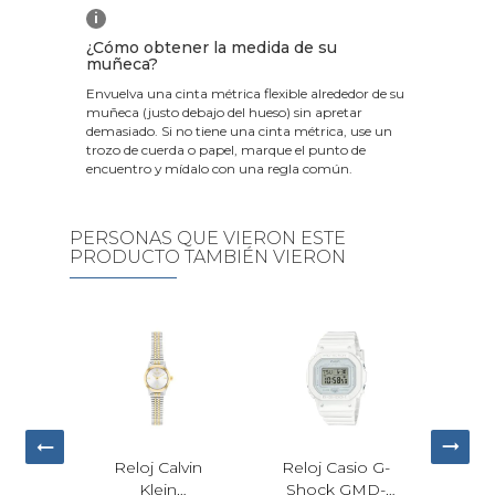
i
¿Cómo obtener la medida de su
muñeca?
Envuelva una cinta métrica flexible alrededor de su
muñeca (justo debajo del hueso) sin apretar
demasiado. Si no tiene una cinta métrica, use un
trozo de cuerda o papel, marque el punto de
encuentro y mídalo con una regla común.
PERSONAS QUE VIERON ESTE
PRODUCTO TAMBIÉN VIERON
 Calvin
Reloj Casio G-
Citizen Fio Eco-
ein
Shock GMD-
Drive Mujer