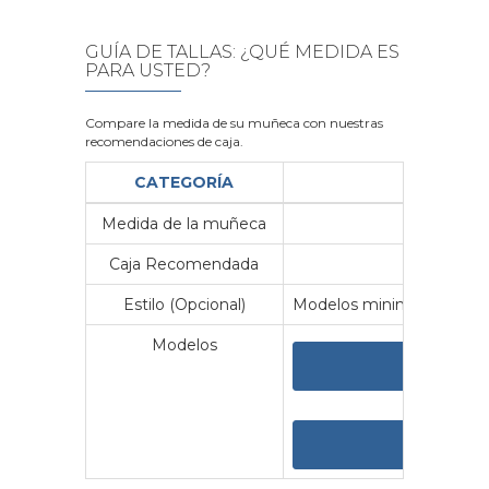
GUÍA DE TALLAS: ¿QUÉ MEDIDA ES
PARA USTED?
Compare la medida de su muñeca con nuestras
recomendaciones de caja.
CATEGORÍA
Medida de la muñeca
Me
Caja Recomendada
23
Estilo (Opcional)
Modelos minimalistas y vin
Modelos
VER 
VER