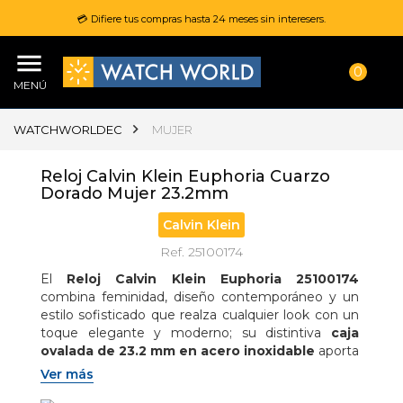
💳 Difiere tus compras hasta 24 meses sin interesers.
0
MENÚ
WATCHWORLDEC
MUJER
Reloj Calvin Klein Euphoria Cuarzo
Dorado Mujer 23.2mm
Calvin Klein
Ref. 25100174
El 
Reloj Calvin Klein Euphoria 25100174
combina feminidad, diseño contemporáneo y un 
estilo sofisticado que realza cualquier look con un 
toque elegante y moderno; su distintiva 
caja 
ovalada de 23.2 mm en acero inoxidable
 aporta 
una silueta refinada y delicada, mientras que el 
Ver más
elegante 
brazalete mesh dorado
 brinda una 