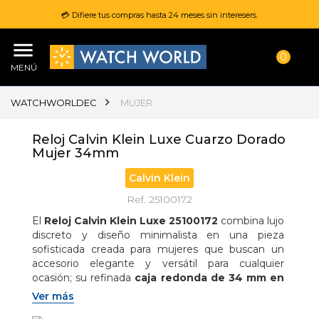
💳 Difiere tus compras hasta 24 meses sin interesers.
0
MENÚ
WATCHWORLDEC
MUJER
Reloj Calvin Klein Luxe Cuarzo Dorado
Mujer 34mm
Calvin Klein
Ref. 25100172
El 
Reloj Calvin Klein Luxe 25100172
 combina lujo 
discreto y diseño minimalista en una pieza 
sofisticada creada para mujeres que buscan un 
accesorio elegante y versátil para cualquier 
ocasión; su refinada 
caja redonda de 34 mm en 
acero inoxidable
 se complementa con un 
Ver más
brillante 
acabado dorado
 que aporta presencia y 