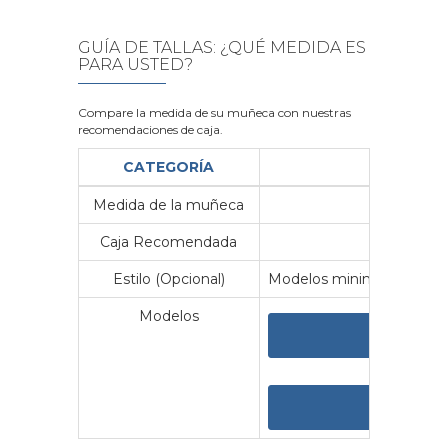
GUÍA DE TALLAS: ¿QUÉ MEDIDA ES
PARA USTED?
Compare la medida de su muñeca con nuestras
recomendaciones de caja.
CATEGORÍA
Medida de la muñeca
Me
Caja Recomendada
23
Estilo (Opcional)
Modelos minimalistas y vin
Modelos
VER 
VER