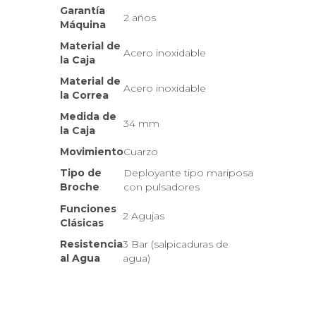
Garantía
2 años
Máquina
Material de
Acero inoxidable
la Caja
Material de
Acero inoxidable
la Correa
Medida de
34 mm
la Caja
Movimiento
Cuarzo
Tipo de
Deployante tipo mariposa
Broche
con pulsadores
Funciones
2 Agujas
Clásicas
Resistencia
3 Bar (salpicaduras de
al Agua
agua)