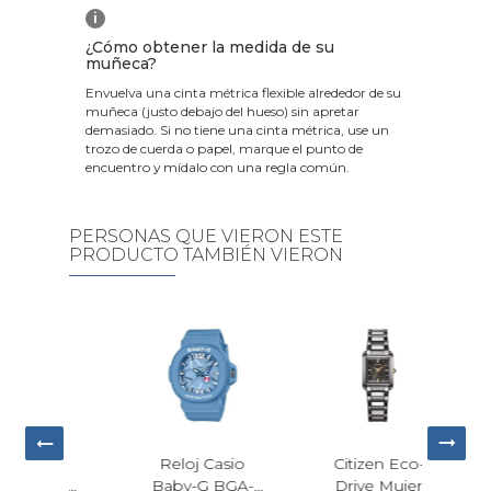
i
¿Cómo obtener la medida de su
muñeca?
Envuelva una cinta métrica flexible alrededor de su
muñeca (justo debajo del hueso) sin apretar
demasiado. Si no tiene una cinta métrica, use un
trozo de cuerda o papel, marque el punto de
encuentro y mídalo con una regla común.
PERSONAS QUE VIERON ESTE
PRODUCTO TAMBIÉN VIERON
loj Casio
Citizen Eco-
Reloj Calvin
y-G BGA-
Drive Mujer
Klein Twisted