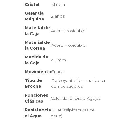
Cristal
Mineral
Garantía
2 años
Máquina
Material de
Acero inoxidable
la Caja
Material de
Acero inoxidable
la Correa
Medida de
43 mm
la Caja
Movimiento
Cuarzo
Tipo de
Deployante tipo mariposa
Broche
con pulsadores
Funciones
Calendario, Día, 3 Agujas
Clásicas
Resistencia
3 Bar (salpicaduras de
al Agua
agua)