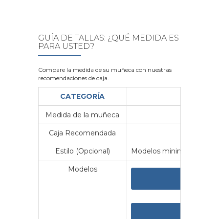
GUÍA DE TALLAS: ¿QUÉ MEDIDA ES
PARA USTED?
Compare la medida de su muñeca con nuestras
recomendaciones de caja.
CATEGORÍA
Medida de la muñeca
Me
Caja Recomendada
23
Estilo (Opcional)
Modelos minimalistas y vin
Modelos
VER 
VER