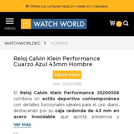
💳 Difiere tus compras hasta 24 meses sin interesers.
0
MENÚ
WATCHWORLDEC
HOMBRE
Reloj Calvin Klein Performance
Cuarzo Azul 43mm Hombre
Calvin Klein
Ref. 25200556
El 
Reloj Calvin Klein Performance 25200556
combina un 
estilo deportivo contemporáneo
con detalles funcionales ideales para el uso diario, 
destacando por su 
caja redonda de 43 mm en 
acero inoxidable
 que aporta presencia y 
resistencia en la muñeca, mientras que su 
esfera 
Ver más
azul
 añade un toque elegante y moderno que se 