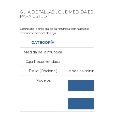
GUÍA DE TALLAS: ¿QUÉ MEDIDA ES
PARA USTED?
Compare la medida de su muñeca con nuestras
recomendaciones de caja.
CATEGORÍA
Medida de la muñeca
Me
Caja Recomendada
23
Estilo (Opcional)
Modelos minimalistas y vin
Modelos
VER 
VER