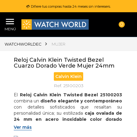
💳 Difiere tus compras hasta 24 meses sin interesers.
0
MENÚ
WATCHWORLDEC
MUJER
Reloj Calvin Klein Twisted Bezel
Cuarzo Dorado Verde Mujer 24mm
Calvin Klein
Ref. 25100203
El 
Reloj Calvin Klein Twisted Bezel 25100203
combina un 
diseño elegante y contemporáneo
con detalles sofisticados que resaltan su 
personalidad única; su estilizada 
caja ovalada de 
24 mm en acero inoxidable color dorado
aporta un look refinado y femenino, mientras que 
Ver más
la 
esfera verde
 crea un contraste moderno y 