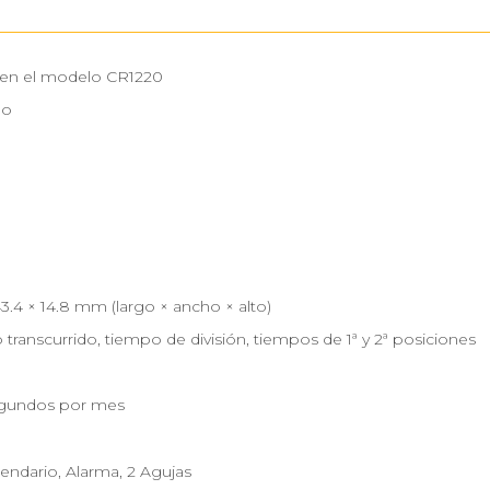
 en el modelo CR1220
no
43.4 × 14.8 mm (largo × ancho × alto)
transcurrido, tiempo de división, tiempos de 1ª y 2ª posiciones
gundos por mes
lendario, Alarma, 2 Agujas