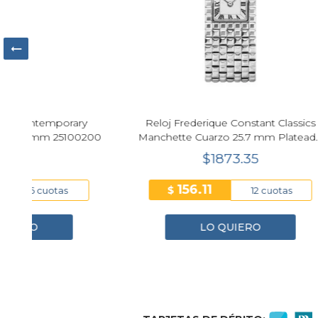
Reloj Tommy Hilfiger Demi Plateado
Tisso
 mm
Mujer 21mm
$253.00
42.17
$
$
6 cuotas
LO QUIERO
1
2
3
4