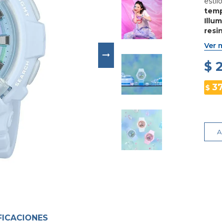
esti
temp
Illu
resi
funci
Ver 
$ 
3
$
A
FICACIONES