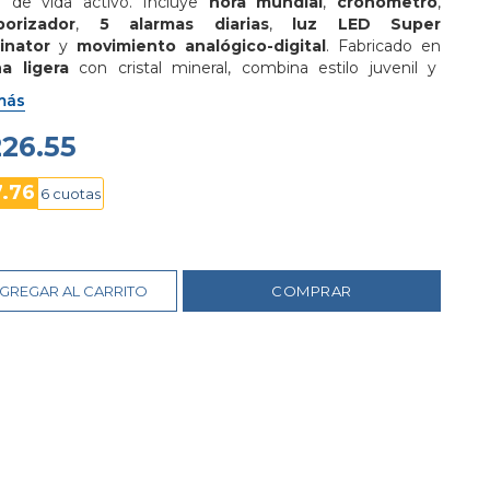
lo de vida activo. Incluye 
hora mundial
, 
cronómetro
, 
orizador
, 
5 alarmas diarias
, 
luz LED Super 
minator
 y 
movimiento analógico-digital
. Fabricado en 
na ligera
 con cristal mineral, combina estilo juvenil y 
onalidad deportiva.
más
226.55
7.76
6 cuotas
GREGAR AL CARRITO
COMPRAR