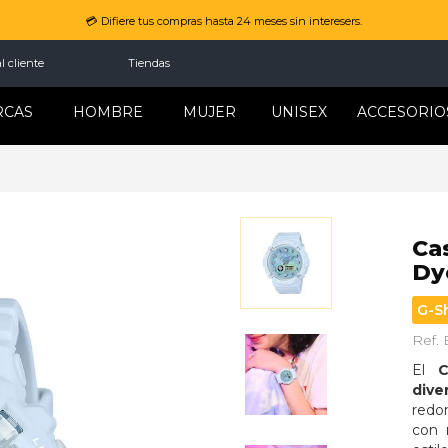
💳 Difiere tus compras hasta 24 meses sin interesers.
l cliente
Tiendas
RCAS
HOMBRE
MUJER
UNISEX
ACCESORIO
Ca
Dy
G-S
Ref.
El 
C
dive
redo
con 