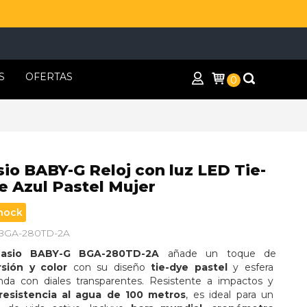
S
OFERTAS
0
sio BABY-G Reloj con luz LED Tie-
e Azul Pastel Mujer
hock
 BGA-280TD-2A
asio BABY-G BGA-280TD-2A
 añade un toque de 
rsión y color
 con su diseño 
tie-dye pastel
 y esfera 
nda con diales transparentes. Resistente a impactos y 
resistencia al agua de 100 metros
, es ideal para un 