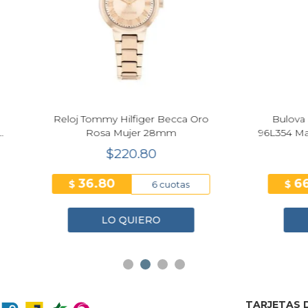
Next
t PRX 25 mm Mujer Dorado
Reloj Calvin Klein Conte
T137.010.33.021.00
Plateado Mujer 18mm 35
$550.00
$250.70
45.83
41.78
$
12 cuotas
6 cuo
LO QUIERO
LO QUIERO
TARJETAS D