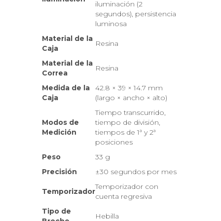
iluminación (2
segundos), persistencia
luminosa
Material de la
Resina
Caja
Material de la
Resina
Correa
Medida de la
42.8 × 39 × 14.7 mm
Caja
(largo × ancho × alto)
Tiempo transcurrido,
Modos de
tiempo de división,
Medición
tiempos de 1ª y 2ª
posiciones
Peso
33 g
Precisión
±30 segundos por mes
Temporizador con
Temporizador
cuenta regresiva
Tipo de
Hebilla