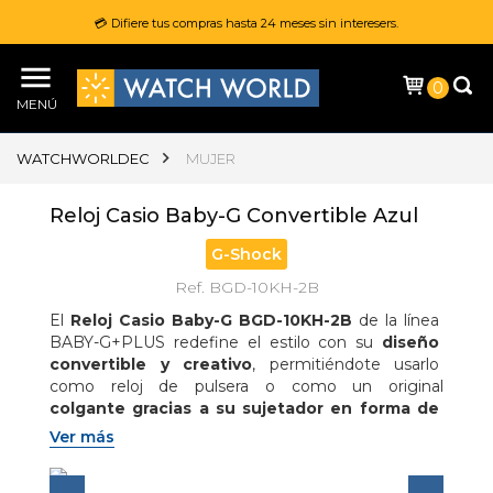
💳 Difiere tus compras hasta 24 meses sin interesers.
0
MENÚ
WATCHWORLDEC
MUJER
Reloj Casio Baby-G Convertible Azul
G-Shock
Ref. BGD-10KH-2B
El 
Reloj Casio Baby-G BGD-10KH-2B
 de la línea 
BABY-G+PLUS redefine el estilo con su 
diseño 
convertible y creativo
, permitiéndote usarlo 
como reloj de pulsera o como un original 
colgante gracias a su sujetador en forma de 
corazón
, ideal para expresar tu personalidad de 
Ver más
forma única; su estética en 
tono azul pastel con 
acabado mate
 aporta un look fresco, juvenil y 