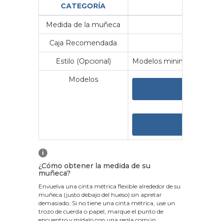
CATEGORÍA
Medida de la muñeca
Me
Caja Recomendada
23
Estilo (Opcional)
Modelos minimalistas y vin
Modelos
VER 
VER
i
¿Cómo obtener la medida de su
muñeca?
Envuelva una cinta métrica flexible alrededor de su
muñeca (justo debajo del hueso) sin apretar
demasiado. Si no tiene una cinta métrica, use un
trozo de cuerda o papel, marque el punto de
encuentro y mídalo con una regla común.