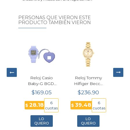
PERSONAS QUE VIERON ESTE
PRODUCTO TAMBIÉN VIERON
ommy
Reloj Casio
Reloj Tommy
Bulo
Becca
Baby-G BGD-
Hilfiger Becca
St
Mujer
10KH-2B
Cuarzo Dorado
Anth
80
$169.05
$236.90
$1
m
Convertible
Mujer 28mm
97L1
Azul
2
6
6
6
28.18
39.48
97
$
$
$
cuotas
cuotas
cuotas
LO
LO
O
QUIERO
QUIERO