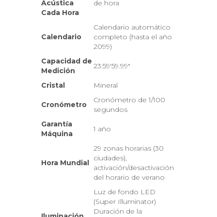
Acústica
de hora
Cada Hora
Calendario automático
Calendario
completo (hasta el año
2099)
Capacidad de
23:59'59.99"
Medición
Cristal
Mineral
Cronómetro de 1/100
Cronómetro
segundos
Garantía
1 año
Máquina
29 zonas horarias (30
ciudades),
Hora Mundial
activación/desactivación
del horario de verano
Luz de fondo LED
(Super Illuminator)
Duración de la
Iluminación