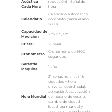
Acústica
repetición) - Señal de
Cada Hora
hora
Calendario automático
Calendario
completo (hasta el año
2099)
Capacidad de
23:59'59,99''
Medición
Cristal
Mineral
Cronómetro de 1/100
Cronómetro
segundos
Garantía
1 año
Máquina
31 zonas horarias (48
ciudades + hora
universal coordinada),
activación/desactivación
Hora Mundial
del horario de verano,
cambio de ciudad
local/hora mundial y
acceso a la zona horaria