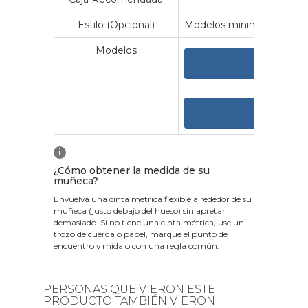
Estilo (Opcional)
Modelos minimalistas y vin
Modelos
VER 
VER
i
¿Cómo obtener la medida de su
muñeca?
Envuelva una cinta métrica flexible alrededor de su
muñeca (justo debajo del hueso) sin apretar
demasiado. Si no tiene una cinta métrica, use un
trozo de cuerda o papel, marque el punto de
encuentro y mídalo con una regla común.
PERSONAS QUE VIERON ESTE
PRODUCTO TAMBIÉN VIERON