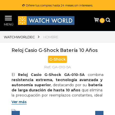
💳 Difiere tus compras hasta 24 meses sin interesers.
0
MENÚ
WATCHWORLDEC
HOMBRE
Reloj Casio G-Shock Batería 10 Años
G-Shock
Ref. GA-010-5A
El 
Reloj Casio G-Shock GA-010-5A
 combina 
resistencia extrema, tecnología avanzada y 
autonomía superior
, destacando por su 
batería 
de larga duración de hasta 10 años
 que elimina 
la preocupación por reemplazos constantes, ideal 
para un estilo de vida activo; su diseño de 
caja 
Ver más
grande y robusta
 con estructura 
Carbon Core 
Guard
 y materiales de 
resina de base biológica