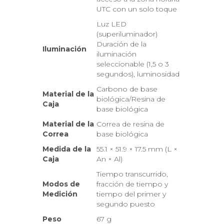
UTC con un solo toque
Luz LED
(superiluminador)
Duración de la
Iluminación
iluminación
seleccionable (1,5 o 3
segundos), luminosidad
Carbono de base
Material de la
biológica/Resina de
Caja
base biológica
Material de la
Correa de resina de
Correa
base biológica
Medida de la
55.1 × 51.9 × 17.5 mm (L ×
Caja
An × Al)
Tiempo transcurrido,
Modos de
fracción de tiempo y
Medición
tiempo del primer y
segundo puesto
Peso
67 g