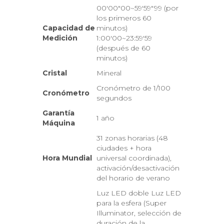
00'00"00~59'59"99 (por
los primeros 60
Capacidad de
minutos)
Medición
1:00'00~23:59'59
(después de 60
minutos)
Cristal
Mineral
Cronómetro de 1/100
Cronómetro
segundos
Garantía
1 año
Máquina
31 zonas horarias (48
ciudades + hora
Hora Mundial
universal coordinada),
activación/desactivación
del horario de verano
Luz LED doble Luz LED
para la esfera (Super
Illuminator, selección de
duración de la