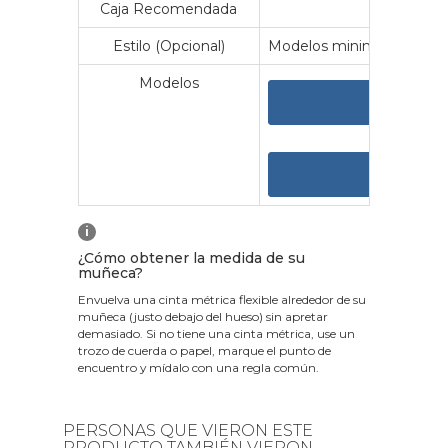
Caja Recomendada
23
Estilo (Opcional)
Modelos minimalistas y vin
Modelos
VER 
VER
i
¿Cómo obtener la medida de su
muñeca?
Envuelva una cinta métrica flexible alrededor de su
muñeca (justo debajo del hueso) sin apretar
demasiado. Si no tiene una cinta métrica, use un
trozo de cuerda o papel, marque el punto de
encuentro y mídalo con una regla común.
PERSONAS QUE VIERON ESTE
PRODUCTO TAMBIÉN VIERON