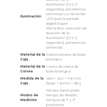
iluminación [1,5 o 3
segundos], persistencia
luminosa) Luz de fondo
Iluminación
LED para la pantalla
digital (Super
Illuminator, selección de
duración de la
iluminación [1,5 o 3
segundos], persistencia
luminosa)
Material de la
Carbono/resina de base
Caja
biológica
Material de la
Correa de resina de
Correa
base biológica
Medida de la
48,5 × 45,4 × 11,8 mm
Caja
(largo × ancho × alto)
Tiempo transcurrido,
Modos de
tiempo de división,
Medición
tiempos de 1ª y 2ª
posiciones