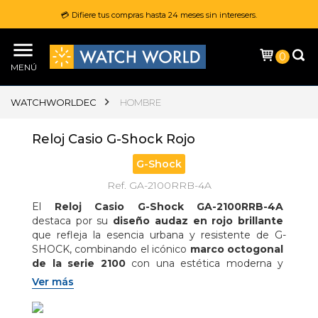
💳 Difiere tus compras hasta 24 meses sin interesers.
0
MENÚ
WATCHWORLDEC
HOMBRE
Reloj Casio G-Shock Rojo
G-Shock
Ref. GA-2100RRB-4A
El 
Reloj Casio G-Shock GA-2100RRB-4A
destaca por su 
diseño audaz en rojo brillante
que refleja la esencia urbana y resistente de G-
SHOCK, combinando el icónico 
marco octogonal 
de la serie 2100
 con una estética moderna y 
deportiva; su esfera incorpora un 
acabado 
Ver más
metalizado en rojo mediante deposición de 
vapor
, complementado con 
pantalla LCD 