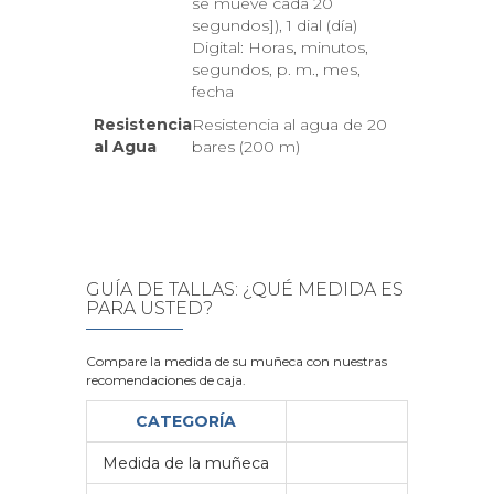
se mueve cada 20
segundos]), 1 dial (día)
Digital: Horas, minutos,
segundos, p. m., mes,
fecha
Resistencia
Resistencia al agua de 20
al Agua
bares (200 m)
GUÍA DE TALLAS: ¿QUÉ MEDIDA ES
PARA USTED?
Compare la medida de su muñeca con nuestras
recomendaciones de caja.
CATEGORÍA
Medida de la muñeca
Me