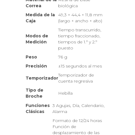
Correa
biológica
Medida de la
49,3 × 44,4 × 11,8 mm
Caja
(largo × ancho × alto)
Tiempo transcurrido,
Modos de
tiempo fraccionado,
Medición
tiempos de 1.º y 2.º
puesto
Peso
76 g
Precisión
±15 segundos al mes
Temporizador de
Temporizador
cuenta regresiva
Tipo de
Hebilla
Broche
Funciones
3 Agujas, Día, Calendario,
Clásicas
Alarma
Formato de 12/24 horas
Función de
desplazamiento de las