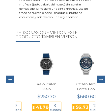
Envuelva una cinta métrica flexible alrededor de su
muñeca (justo debajo del hueso) sin apretar
demasiado. Si no tiene una cinta métrica, use un
trozo de cuerda o papel, marque el punto de
encuentro y mídalo con una regla común.
PERSONAS QUE VIERON ESTE
PRODUCTO TAMBIÉN VIERON
lvin
Reloj Calvin
Citizen Terra
Relo
Klein
Force Eco-
Sh
ance
Performance
Drive AW1886-
B21
30
$250.70
$680.80
$
o
Cuarzo Azul
59L Azul 43
Char
do
43mm
mm
E
6
6
12
41.78
56.73
71
$
$
$
re
Hombre
E
cuotas
cuotas
cuotas