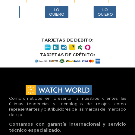
m
25200560
57
LO
LO
O
QUIERO
QUIERO
TARJETAS DE DÉBITO:
TARJETAS DE CRÉDITO:
Comprometidos en presentar a nuestros clientes las
últimas tendencias y tecnologias de relojes, como
representantes y distribuidores de las marcas del mercado
de lujo.
Contamos con garantía internacional y servicio
técnico especializado.