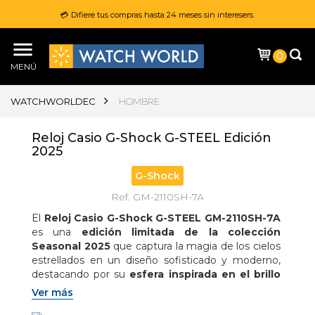
💳 Difiere tus compras hasta 24 meses sin interesers.
0
MENÚ
WATCHWORLDEC
HOMBRE
Reloj Casio G-Shock G-STEEL Edición
2025
G-Shock
Ref. GM-2110SH-7A
El 
Reloj Casio G-Shock G-STEEL GM-2110SH-7A
es una 
edición limitada de la colección 
Seasonal 2025
 que captura la magia de los cielos 
estrellados en un diseño sofisticado y moderno, 
destacando por su 
esfera inspirada en el brillo 
de las estrellas con detalles metálicos y 
Ver más
texturas que evocan el polvo estelar
, 