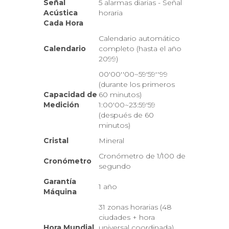
Señal
5 alarmas diarias - Señal
Acústica
horaria
Cada Hora
Calendario automático
Calendario
completo (hasta el año
2099)
00'00''00~59'59''99
(durante los primeros
Capacidad de
60 minutos)
Medición
1:00'00~23:59'59
(después de 60
minutos)
Cristal
Mineral
Cronómetro de 1/100 de
Cronómetro
segundo
Garantía
1 año
Máquina
31 zonas horarias (48
ciudades + hora
Hora Mundial
universal coordinada),