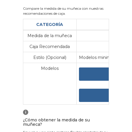
Compare la medida de su muñeca con nuestras
recomendaciones de caja.
CATEGORÍA
Medida de la muñeca
Me
Caja Recomendada
23
Estilo (Opcional)
Modelos minimalistas y vin
Modelos
VER 
VER
i
¿Cómo obtener la medida de su
muñeca?