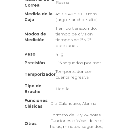
Resina
Correa
Medida de la
45.7 × 40.5 × 11.9 mm
Caja
(largo × ancho × alto)
Tiempo transcurrido,
Modos de
tiempo de división,
Medición
tiempos de 1ª y 2ª
posiciones
Peso
41 g
Precisión
±15 segundos por mes
Temporizador con
Temporizador
cuenta regresiva
Tipo de
Hebilla
Broche
Funciones
Día, Calendario, Alarma
Clásicas
Formato de 12 y 24 horas
Funciones clásicas de reloj:
Otras
horas, minutos, segundos,