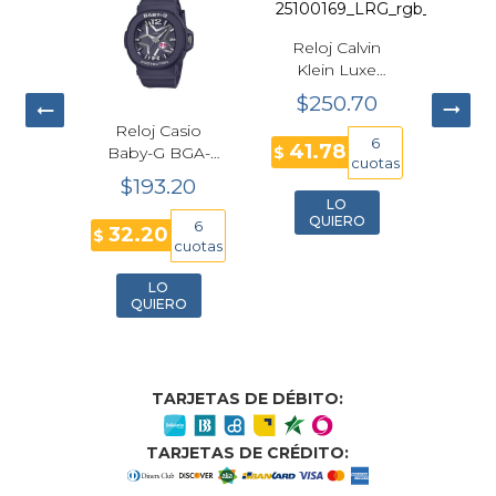
Reloj Calvin
Klein Luxe
Cuarzo
$250.70
Plateado Mujer
ommy
Reloj Casio
Rel
34mm
6
41.78
 Demi
Baby-G BGA-
$
Klei
25100169
cuotas
ujer
10D-2A1 Azul
00
$193.20
$
m
Oscuro
Plat
LO
Futurista
23mm
QUIERO
6
6
32.20
41
$
$
cuotas
cuotas
LO
O
QUIERO
TARJETAS DE DÉBITO:
TARJETAS DE CRÉDITO: