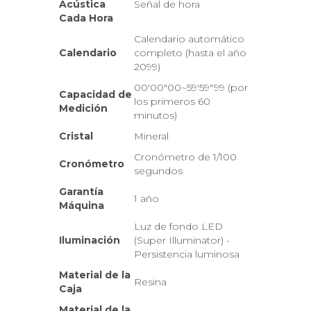
Acústica
Señal de hora
Cada Hora
Calendario automático
Calendario
completo (hasta el año
2099)
00'00"00~59'59"99 (por
Capacidad de
los primeros 60
Medición
minutos)
Cristal
Mineral
Cronómetro de 1/100
Cronómetro
segundos
Garantía
1 año
Máquina
Luz de fondo LED
Iluminación
(Super Illuminator) -
Persistencia luminosa
Material de la
Resina
Caja
Material de la