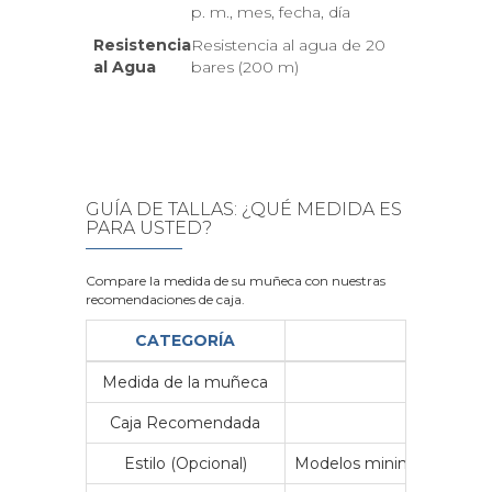
p. m., mes, fecha, día
Resistencia
Resistencia al agua de 20
al Agua
bares (200 m)
GUÍA DE TALLAS: ¿QUÉ MEDIDA ES
PARA USTED?
Compare la medida de su muñeca con nuestras
recomendaciones de caja.
CATEGORÍA
Medida de la muñeca
Me
Caja Recomendada
23
Estilo (Opcional)
Modelos minimalistas y vin