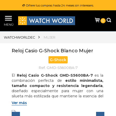
💳 Difiere tus compras hasta 24 meses sin interesers.
0
MENÚ
WATCHWORLDEC
MUJER
Reloj Casio G-Shock Blanco Mujer
G-Shock
Ref. GMD-S5600BA-7
El 
Reloj Casio G-Shock GMD-S5600BA-7
 es la 
combinación perfecta de 
estilo minimalista, 
tamaño compacto y resistencia legendaria
, 
diseñado especialmente para mujer con una 
silueta más estilizada que mantiene la esencia del 
icónico diseño 5600; su 
acabado 
Ver más
monocromático en blanco
 aporta un look 
limpio, moderno y versátil, ideal para 