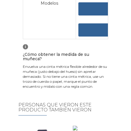
Modelos
VER 
VER
i
¿Cómo obtener la medida de su
muñeca?
Envuelva una cinta métrica flexible alrededor de su
muñeca (justo debajo del hueso) sin apretar
demasiado. Si no tiene una cinta métrica, use un
trozo de cuerda o papel, marque el punto de
encuentro y mídalo con una regla común.
PERSONAS QUE VIERON ESTE
PRODUCTO TAMBIÉN VIERON