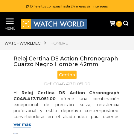
💳 Difiere tus compras hasta 24 meses sin interesers.
0
MENÚ
WATCHWORLDEC
HOMBRE
Reloj Certina DS Action Chronograph
Cuarzo Negro Hombre 42mm
Certina
Ref. C048.417.11.051.00
El 
Reloj Certina DS Action Chronograph 
C048.417.11.051.00
 ofrece una combinación 
excepcional de precisión suiza, resistencia 
profesional y estilo deportivo contemporáneo, 
convirtiéndose en el aliado ideal para quienes 
buscan rendimiento y elegancia en cualquier 
Ver más
aventura; su robusta 
caja de acero inoxidable 