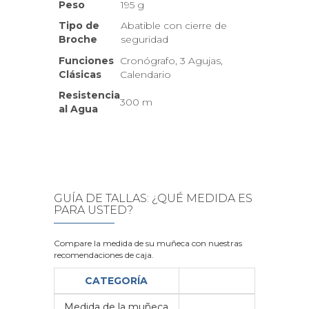
Peso
195 g
Tipo de
Abatible con cierre de
Broche
seguridad
Funciones
Cronógrafo, 3 Agujas,
Clásicas
Calendario
Resistencia
300 m
al Agua
GUÍA DE TALLAS: ¿QUÉ MEDIDA ES
PARA USTED?
Compare la medida de su muñeca con nuestras
recomendaciones de caja.
CATEGORÍA
Medida de la muñeca
Me