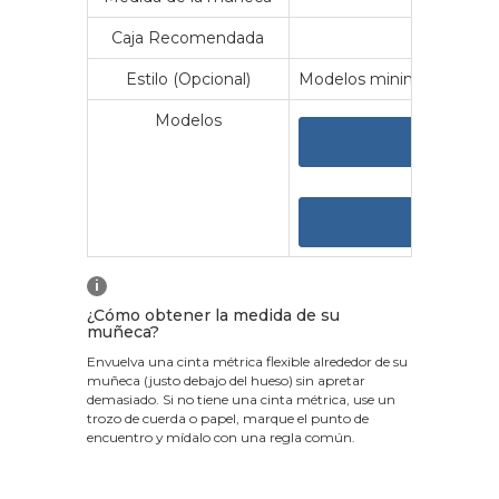
Caja Recomendada
23
Estilo (Opcional)
Modelos minimalistas y vin
Modelos
VER 
VER
i
¿Cómo obtener la medida de su
muñeca?
Envuelva una cinta métrica flexible alrededor de su
muñeca (justo debajo del hueso) sin apretar
demasiado. Si no tiene una cinta métrica, use un
trozo de cuerda o papel, marque el punto de
encuentro y mídalo con una regla común.