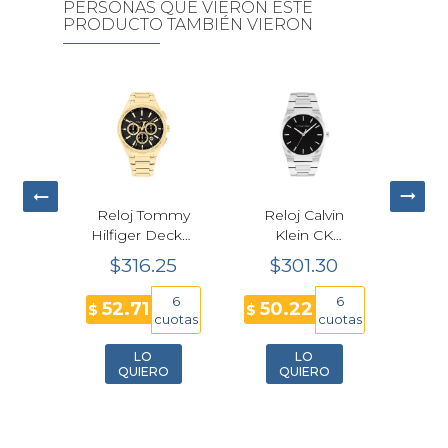
PERSONAS QUE VIERON ESTE
PRODUCTO TAMBIÉN VIERON
Rel
Hilf
Cr
$
Hom
io G-
Reloj Tommy
Reloj Calvin
P
47
STEEL
Hilfiger Decker
Klein CK
$
0-1A
Cronógrafo
Empower
80
$316.25
$301.30
Dorado
Cuarzo
Hombre
Plateado
12
6
6
52.71
50.22
$
$
43mm
Hombre
cuotas
cuotas
cuotas
40mm
25200543
LO
LO
O
QUIERO
QUIERO