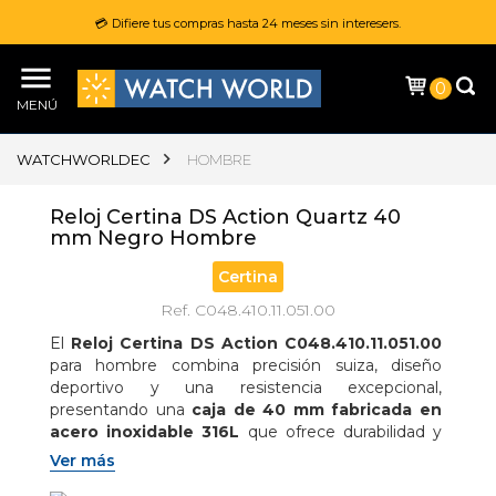
💳 Difiere tus compras hasta 24 meses sin interesers.
0
MENÚ
WATCHWORLDEC
HOMBRE
Reloj Certina DS Action Quartz 40
mm Negro Hombre
Certina
Ref. C048.410.11.051.00
El 
Reloj Certina DS Action C048.410.11.051.00
para hombre combina precisión suiza, diseño 
deportivo y una resistencia excepcional, 
presentando una 
caja de 40 mm fabricada en 
acero inoxidable 316L
 que ofrece durabilidad y 
un estilo moderno ideal tanto para el día a día 
Ver más
como para actividades acuáticas; en su interior 