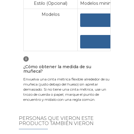
Estilo (Opcional)
Modelos minimalistas y vin
Modelos
VER 
VER
i
¿Cómo obtener la medida de su
muñeca?
Envuelva una cinta métrica flexible alrededor de su
muñeca (justo debajo del hueso) sin apretar
demasiado. Si no tiene una cinta métrica, use un
trozo de cuerda o papel, marque el punto de
encuentro y mídalo con una regla común.
PERSONAS QUE VIERON ESTE
PRODUCTO TAMBIÉN VIERON