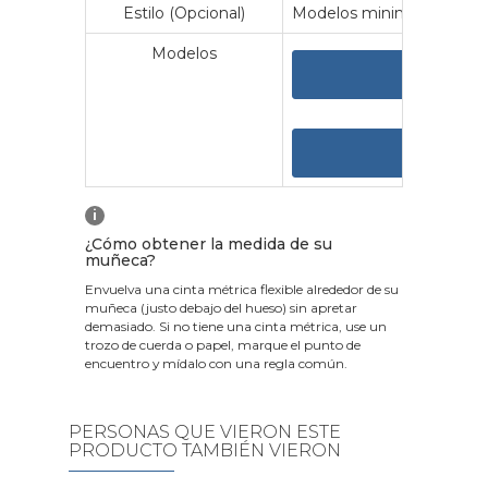
Estilo (Opcional)
Modelos minimalistas y vin
Modelos
VER 
VER
i
¿Cómo obtener la medida de su
muñeca?
Envuelva una cinta métrica flexible alrededor de su
muñeca (justo debajo del hueso) sin apretar
demasiado. Si no tiene una cinta métrica, use un
trozo de cuerda o papel, marque el punto de
encuentro y mídalo con una regla común.
PERSONAS QUE VIERON ESTE
PRODUCTO TAMBIÉN VIERON