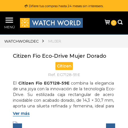
💳 Difiere tus compras hasta 24 meses sin interesers.
0
MENÚ
WATCHWORLDEC
MUJER
Citizen Fio Eco-Drive Mujer Dorado
Citizen
Ref. EG7128-59E
El 
Citizen Fio EG7128-59E
 combina la elegancia 
de una joya con la innovación de la tecnología Eco-
Drive. Su estilizada caja rectangular de acero 
inoxidable con acabado dorado, de 14,3 × 30,7 mm, 
aporta una silueta refinada y femenina, ideal para 
complementar cualquier estilo. La esfera negra 
Ver más
con acabado sunray crea un sofisticado contraste 
con los índices aplicados y las delgadas manecillas 