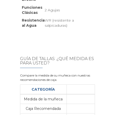
Funciones
2 Agujas
Clásicas
Resistencia
WR (resistente a
al Agua
salpicaduras)
GUÍA DE TALLAS: ¿QUÉ MEDIDA ES
PARA USTED?
Compare la medida de su muñeca con nuestras
recomendaciones de caja.
CATEGORÍA
Medida de la muñeca
Me
Caja Recomendada
23