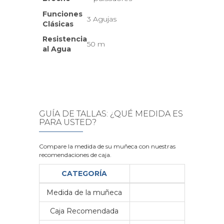
Funciones
3 Agujas
Clásicas
Resistencia
50 m
al Agua
GUÍA DE TALLAS: ¿QUÉ MEDIDA ES
PARA USTED?
Compare la medida de su muñeca con nuestras
recomendaciones de caja.
CATEGORÍA
Medida de la muñeca
Me
Caja Recomendada
23