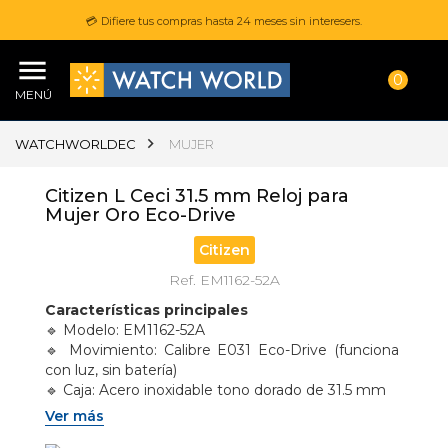
💳 Difiere tus compras hasta 24 meses sin interesers.
0
MENÚ
WATCHWORLDEC
MUJER
Citizen L Ceci 31.5 mm Reloj para
Mujer Oro Eco-Drive
Citizen
Ref. EM1162-52A
Características principales
🔹 Modelo: EM1162-52A 
🔹 Movimiento: Calibre E031 Eco-Drive (funciona 
con luz, sin batería) 
🔹 Caja: Acero inoxidable tono dorado de 31.5 mm 
🔹 Cristal: Zafiro esférico doble (máxima claridad y 
Ver más
resistencia a rayones) 