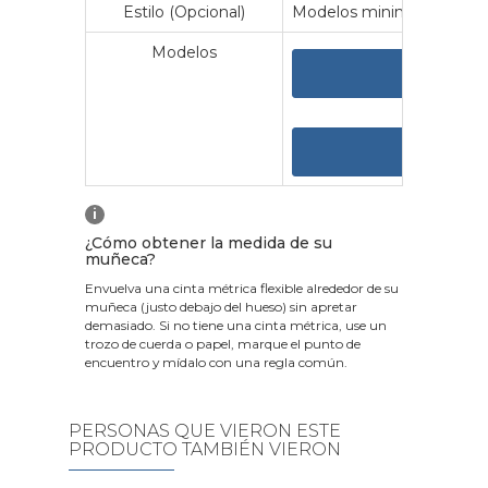
Estilo (Opcional)
Modelos minimalistas y vin
Modelos
VER 
VER
i
¿Cómo obtener la medida de su
muñeca?
Envuelva una cinta métrica flexible alrededor de su
muñeca (justo debajo del hueso) sin apretar
demasiado. Si no tiene una cinta métrica, use un
trozo de cuerda o papel, marque el punto de
encuentro y mídalo con una regla común.
PERSONAS QUE VIERON ESTE
PRODUCTO TAMBIÉN VIERON