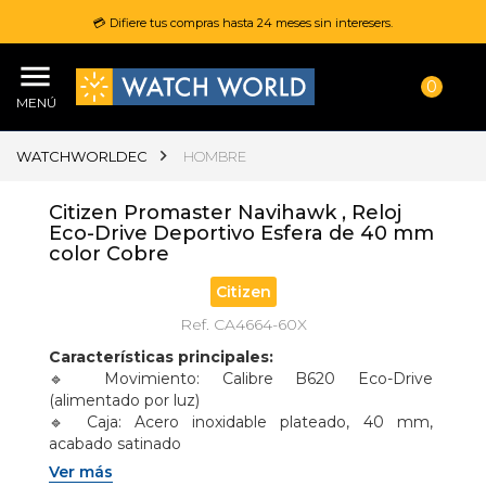
💳 Difiere tus compras hasta 24 meses sin interesers.
0
MENÚ
WATCHWORLDEC
HOMBRE
Citizen Promaster Navihawk , Reloj
Eco-Drive Deportivo Esfera de 40 mm
color Cobre
Citizen
Ref. CA4664-60X
Características principales:
🔹 Movimiento: Calibre B620 Eco-Drive 
(alimentado por luz) 
🔹 Caja: Acero inoxidable plateado, 40 mm, 
acabado satinado 
🔹 Cristal: Zafiro con tratamiento antirreflejante 
Ver más