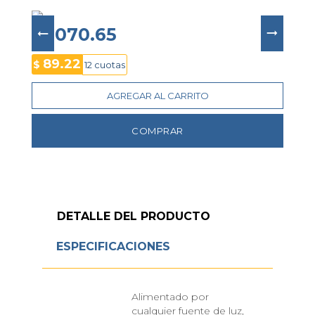
🔹 Resistencia al agua: 200 metros (20 Bar) 
🔹 Brazalete: Acero inoxidable de tres eslabones 
🔹 Funciones: Cronógrafo 1/5 segundo hasta 60 
$ 1070.65
minutos, horario 12/24 horas, fechador 
🔹 Bisel: Escala deslizante 
89.22
$
12 cuotas
🔹 Peso: 156 gramos.
AGREGAR AL CARRITO
COMPRAR
DETALLE DEL PRODUCTO
ESPECIFICACIONES
Alimentado por
cualquier fuente de luz,