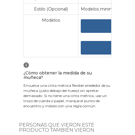
Estilo (Opcional)
Modelos minimalistas y vin
Modelos
VER 
VER
i
¿Cómo obtener la medida de su
muñeca?
Envuelva una cinta métrica flexible alrededor de su
muñeca (justo debajo del hueso) sin apretar
demasiado. Si no tiene una cinta métrica, use un
trozo de cuerda o papel, marque el punto de
encuentro y mídalo con una regla común.
PERSONAS QUE VIERON ESTE
PRODUCTO TAMBIÉN VIERON