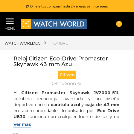
💳 Difiere tus compras hasta 24 meses sin interesers.
0
MENÚ
WATCHWORLDEC
HOMBRE
Reloj Citizen Eco-Drive Promaster
Skyhawk 43 mm Azul
Citizen
Ref. JV2000-51L
El 
Citizen Promaster Skyhawk JV2000-51L
combina tecnología avanzada y un diseño 
deportivo con su 
carátula azul
 y 
caja de 43 mm
en acero inoxidable. Impulsado por 
Eco-Drive 
U830
, funciona con cualquier fuente de luz y no 
requiere cambio de batería. Incorpora 
cronógrafo 
Ver más
1/100 s
, 
alarma
, 
calendario perpetuo
, 