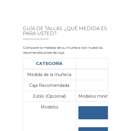
GUÍA DE TALLAS: ¿QUÉ MEDIDA ES
PARA USTED?
Compare la medida de su muñeca con nuestras
recomendaciones de caja.
CATEGORÍA
Medida de la muñeca
Me
Caja Recomendada
23
Estilo (Opcional)
Modelos minimalistas y vin
Modelos
VER 