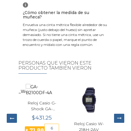
i
¿Cómo obtener la medida de su
muñeca?
Envuelva una cinta métrica flexible alrededor de su
muñeca (justo debajo del hueso) sin apretar
demasiado. Si no tiene una cinta métrica, use un
trozo de cuerda o papel, marque el punto de
encuentro y mídalo con una regla común.
PERSONAS QUE VIERON ESTE
PRODUCTO TAMBIÉN VIERON
Reloj Tissot PR
100 Cronógrafo
Cuarzo Dorado
$600.00
Hombre
Reloj Casio W-
Reloj Tomm
40mm
12
50.00
218H-2AV
$
Hilfiger Stewa