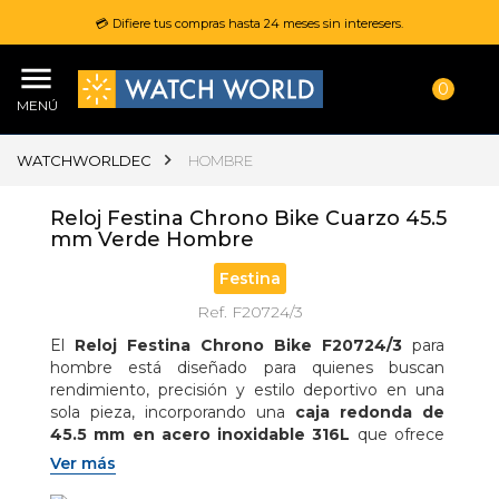
💳 Difiere tus compras hasta 24 meses sin interesers.
0
MENÚ
WATCHWORLDEC
HOMBRE
Reloj Festina Chrono Bike Cuarzo 45.5
mm Verde Hombre
Festina
Ref. F20724/3
El 
Reloj Festina Chrono Bike F20724/3
 para 
hombre está diseñado para quienes buscan 
rendimiento, precisión y estilo deportivo en una 
sola pieza, incorporando una 
caja redonda de 
45.5 mm en acero inoxidable 316L
 que ofrece 
gran resistencia y presencia en la muñeca; en su 
Ver más
interior integra un 
movimiento de cuarzo 