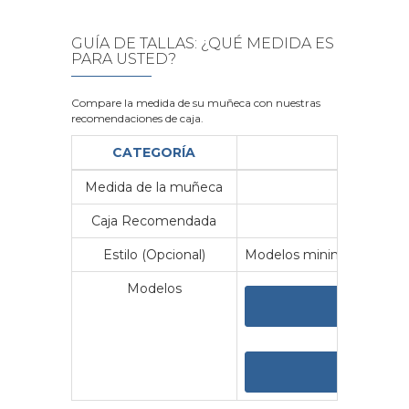
GUÍA DE TALLAS: ¿QUÉ MEDIDA ES
PARA USTED?
Compare la medida de su muñeca con nuestras
recomendaciones de caja.
CATEGORÍA
Medida de la muñeca
Me
Caja Recomendada
23
Estilo (Opcional)
Modelos minimalistas y vin
Modelos
VER 
VER