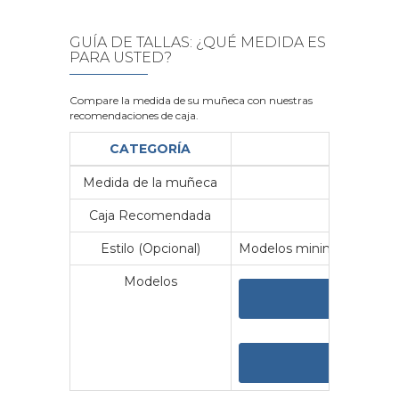
GUÍA DE TALLAS: ¿QUÉ MEDIDA ES
PARA USTED?
Compare la medida de su muñeca con nuestras
recomendaciones de caja.
CATEGORÍA
Medida de la muñeca
Me
Caja Recomendada
23
Estilo (Opcional)
Modelos minimalistas y vin
Modelos
VER 
VER