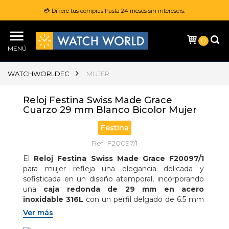
💳 Difiere tus compras hasta 24 meses sin interesers.
0
MENÚ
WATCHWORLDEC
MUJER
Reloj Festina Swiss Made Grace
Cuarzo 29 mm Blanco Bicolor Mujer
Festina
Ref. F20097/1
El 
Reloj Festina Swiss Made Grace F20097/1
para mujer refleja una elegancia delicada y 
sofisticada en un diseño atemporal, incorporando 
una 
caja redonda de 29 mm en acero 
inoxidable 316L
 con un perfil delgado de 6.5 mm 
que brinda comodidad y estilo en la muñeca; en su 
Ver más
interior integra un 
movimiento de cuarzo suizo 