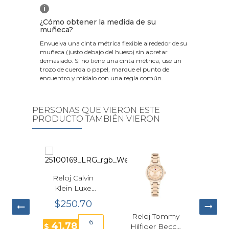
i
¿Cómo obtener la medida de su
muñeca?
Envuelva una cinta métrica flexible alrededor de su
muñeca (justo debajo del hueso) sin apretar
demasiado. Si no tiene una cinta métrica, use un
trozo de cuerda o papel, marque el punto de
encuentro y mídalo con una regla común.
PERSONAS QUE VIERON ESTE
PRODUCTO TAMBIÉN VIERON
Reloj Calvin
Klein Luxe
Cuarzo
$250.70
Plateado Mujer
Reloj Tommy
Bulova 
34mm
6
41.78
a
$
Hilfiger Becca
Seville 