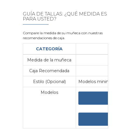
GUÍA DE TALLAS: ¿QUÉ MEDIDA ES
PARA USTED?
Compare la medida de su muñeca con nuestras
recomendaciones de caja.
CATEGORÍA
Medida de la muñeca
Me
Caja Recomendada
23
Estilo (Opcional)
Modelos minimalistas y vin
Modelos
VER 
VER