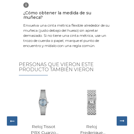
i
¿Cómo obtener la medida de su
muñeca?
Envuelva una cinta métrica flexible alrededor de su
muñeca (justo debajo del hueso) sin apretar
demasiado. Si no tiene una cinta métrica, use un
trozo de cuerda o papel, marque el punto de
encuentro y mídalo con una regla común.
PERSONAS QUE VIERON ESTE
PRODUCTO TAMBIÉN VIERON
ommy
Reloj Tissot
Reloj
Rel
Becca
PRX Cuarzo
Frederique
Bab