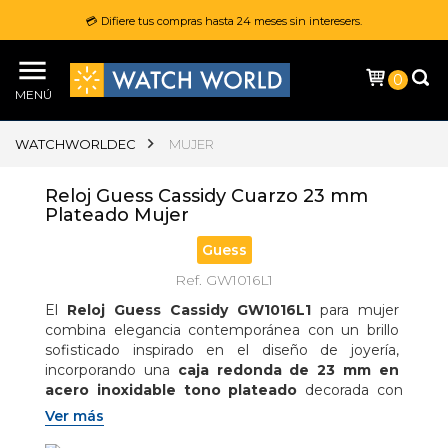
💳 Difiere tus compras hasta 24 meses sin interesers.
0
MENÚ
WATCHWORLDEC
MUJER
Reloj Guess Cassidy Cuarzo 23 mm
Plateado Mujer
Guess
Ref. GW1016L1
El 
Reloj Guess Cassidy GW1016L1
 para mujer 
combina elegancia contemporánea con un brillo 
sofisticado inspirado en el diseño de joyería, 
incorporando una 
caja redonda de 23 mm en 
acero inoxidable tono plateado
 decorada con 
cristales en el bisel
 que aportan un toque 
Ver más
luminoso y refinado; equipado con 
movimiento 