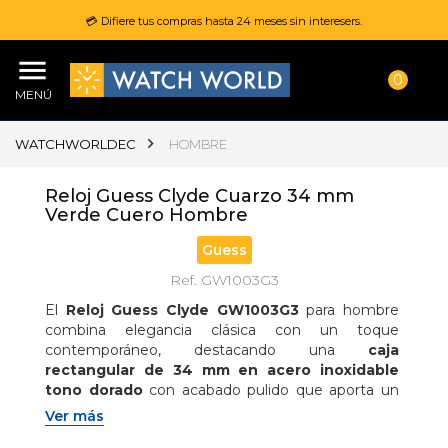
💳 Difiere tus compras hasta 24 meses sin interesers.
0
MENÚ
WATCHWORLDEC
HOMBRE
Reloj Guess Clyde Cuarzo 34 mm
Verde Cuero Hombre
Guess
Ref. GW1003G3
El 
Reloj Guess Clyde GW1003G3
 para hombre 
combina elegancia clásica con un toque 
contemporáneo, destacando una 
caja 
rectangular de 34 mm en acero inoxidable 
tono dorado
 con acabado pulido que aporta un 
estilo refinado y distinguido; equipado con 
Ver más
movimiento de cuarzo analógico
 que garantiza 