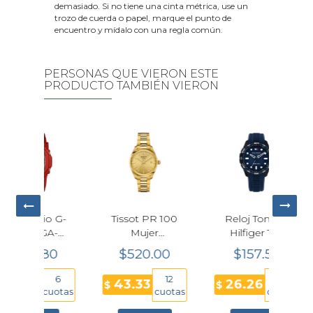
demasiado. Si no tiene una cinta métrica, use un
trozo de cuerda o papel, marque el punto de
encuentro y mídalo con una regla común.
PERSONAS QUE VIERON ESTE
PRODUCTO TAMBIÉN VIERON
io G-
Tissot PR 100
Reloj Tommy
Reloj
GA-
Mujer
Hilfiger TH-
100 
B-4A
T150.210.33.021.00
Regatta
Cua
80
$520.00
$157.55
$
Dorado 34 mm
Hombre Azul
B
42mm
H
6
12
6
43.33
26.26
45
$
$
$
Multifunción
cuotas
cuotas
cuotas
1792265
T150.