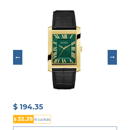
precisión y fiabilidad, presenta una 
esfera verde 
con acabado sunray
 que se complementa con 
números romanos y detalles estructurados
que refuerzan su estética sofisticada; se completa 
con una 
correa de cuero genuino con textura 
croco y cierre de hebilla
 que ofrece comodidad 
y elegancia para el uso diario o eventos formales, 
además de 
cristal mineral resistente
 que 
protege el dial y 
resistencia al agua de hasta 30 
metros
, convirtiéndolo en un reloj ideal para 
quienes buscan un accesorio elegante que 
combine diseño clásico y presencia moderna.
$ 194.35
32.39
$
6 cuotas