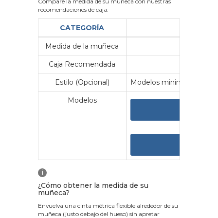
Compare la medida de su muñeca con nuestras
recomendaciones de caja.
CATEGORÍA
Medida de la muñeca
Me
Caja Recomendada
23
Estilo (Opcional)
Modelos minimalistas y vin
Modelos
VER 
VER
i
¿Cómo obtener la medida de su
muñeca?
Envuelva una cinta métrica flexible alrededor de su
muñeca (justo debajo del hueso) sin apretar