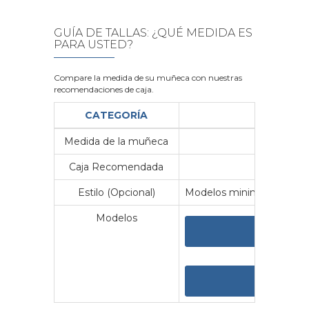
GUÍA DE TALLAS: ¿QUÉ MEDIDA ES
PARA USTED?
Compare la medida de su muñeca con nuestras
recomendaciones de caja.
CATEGORÍA
Medida de la muñeca
Me
Caja Recomendada
23
Estilo (Opcional)
Modelos minimalistas y vin
Modelos
VER 
VER