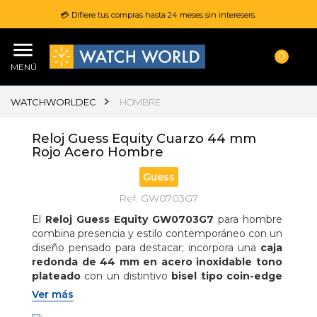
💳 Difiere tus compras hasta 24 meses sin interesers.
0
MENÚ
WATCHWORLDEC
HOMBRE
Reloj Guess Equity Cuarzo 44 mm
Rojo Acero Hombre
Guess
Ref. GW0703G7
El 
Reloj Guess Equity GW0703G7
 para hombre 
combina presencia y estilo contemporáneo con un 
diseño pensado para destacar; incorpora una 
caja 
redonda de 44 mm en acero inoxidable tono 
plateado
 con un distintivo 
bisel tipo coin-edge
que aporta textura y carácter deportivo, 
Ver más
acompañado de un 
movimiento de cuarzo 